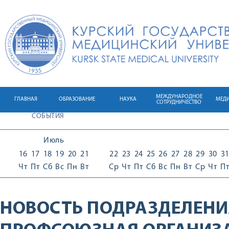
МЕЖДУНАРОДНОЕ
ГЛАВНАЯ
ОБРАЗОВАНИЕ
НАУКА
МЕД
СОТРУДНИЧЕСТВО
СОБЫТИЯ
Июль
16
17
18
19
20
21
22
23
24
25
26
27
28
29
30
3
Чт
Пт
Сб
Вс
Пн
Вт
Ср
Чт
Пт
Сб
Вс
Пн
Вт
Ср
Чт
П
НОВОСТЬ ПОДРАЗДЕЛЕНИ