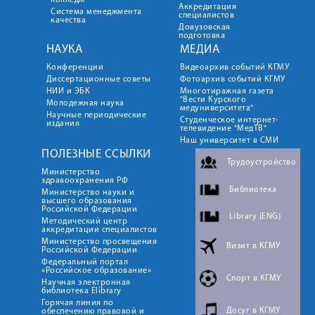
колледж
Аккредитация
Система менеджмента
специалистов
качества
Довузовская
подготовка
НАУКА
МЕДИА
Конференции
Видеоархив событий КГМУ
Диссертационные советы
Фотоархив событий КГМУ
НИИ и ЭБК
Многотиражная газета
"Вести Курского
Молодежная наука
медуниверситета"
Научные периодические
Студенческое интернет-
издания
телевидение "МедТВ"
Наш университет в СМИ
ПОЛЕЗНЫЕ ССЫЛКИ
Трудоустройство
Министерство
здравоохранения РФ
Библиотека
Министерство науки и
высшего образования
Российской Федерации
Library (ENG)
Методический центр
аккредитации специалистов
Министерство просвещения
Визит в КГМУ
Российской Федерации
Федеральный портал
«Российское образование»
Спорт в КГМУ
Научная электронная
библиотека Elibrary
Горячая линия по
Досуг в КГМУ
обеспечению правовой и