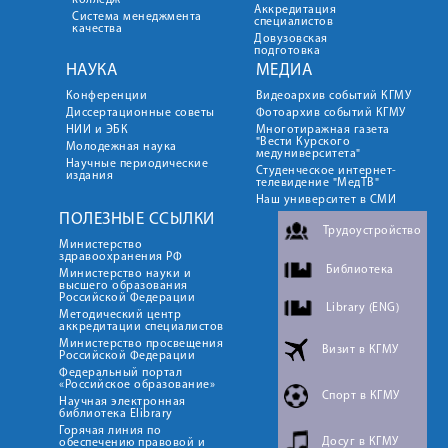
колледж
Аккредитация
Система менеджмента
специалистов
качества
Довузовская
подготовка
НАУКА
МЕДИА
Конференции
Видеоархив событий КГМУ
Диссертационные советы
Фотоархив событий КГМУ
НИИ и ЭБК
Многотиражная газета
"Вести Курского
Молодежная наука
медуниверситета"
Научные периодические
Студенческое интернет-
издания
телевидение "МедТВ"
Наш университет в СМИ
ПОЛЕЗНЫЕ ССЫЛКИ
Трудоустройство
Министерство
здравоохранения РФ
Библиотека
Министерство науки и
высшего образования
Российской Федерации
Library (ENG)
Методический центр
аккредитации специалистов
Министерство просвещения
Визит в КГМУ
Российской Федерации
Федеральный портал
«Российское образование»
Спорт в КГМУ
Научная электронная
библиотека Elibrary
Горячая линия по
Досуг в КГМУ
обеспечению правовой и