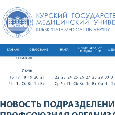
МЕЖДУНАРОДНОЕ
ГЛАВНАЯ
ОБРАЗОВАНИЕ
НАУКА
МЕД
СОТРУДНИЧЕСТВО
СОБЫТИЯ
Июль
16
17
18
19
20
21
22
23
24
25
26
27
28
29
30
3
Чт
Пт
Сб
Вс
Пн
Вт
Ср
Чт
Пт
Сб
Вс
Пн
Вт
Ср
Чт
П
НОВОСТЬ ПОДРАЗДЕЛЕНИ