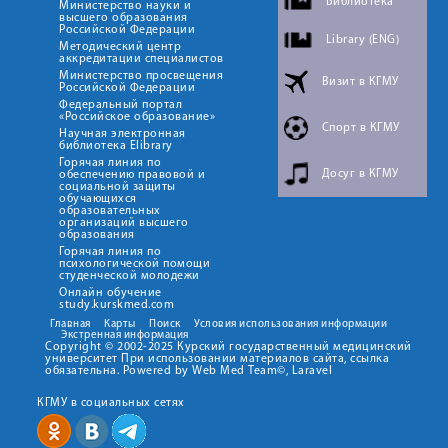
Библиотека
Министерство науки и
высшего образования
Российской Федерации
Library (ENG)
Методический центр
аккредитации специалистов
Министерство просвещения
Визит в КГМУ
Российской Федерации
Федеральный портал
«Российское образование»
Спорт в КГМУ
Научная электронная
библиотека Elibrary
Горячая линия по
Досуг в КГМУ
обеспечению правовой и
социальной защиты
обучающихся
образовательных
организаций высшего
образования
Горячая линия по
психологической помощи
студенческой молодежи
Онлайн обучение
study.kurskmed.com
Главная
Карты
Поиск
Условия использования информации
Экстренная информация
Copyright © 2002-2025 Курский государственный медицинский
университет При использовании материалов сайта, ссылка
обязательна. Powered by Web Med Team©, Laravel
КГМУ в социальных сетях