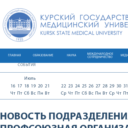
МЕЖДУНАРОДНОЕ
ГЛАВНАЯ
ОБРАЗОВАНИЕ
НАУКА
МЕД
СОТРУДНИЧЕСТВО
СОБЫТИЯ
Июль
16
17
18
19
20
21
22
23
24
25
26
27
28
29
30
3
Чт
Пт
Сб
Вс
Пн
Вт
Ср
Чт
Пт
Сб
Вс
Пн
Вт
Ср
Чт
П
НОВОСТЬ ПОДРАЗДЕЛЕНИ