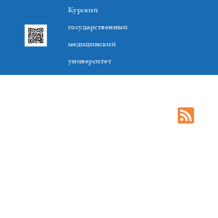
Курский
государственный
медицинский
университет
305041. К.Маркса,3, г. Курск. Тел. +7(4712) 588-137. Факс
+7(4712) 588-137. E-mail: kurskmed@mail.ru