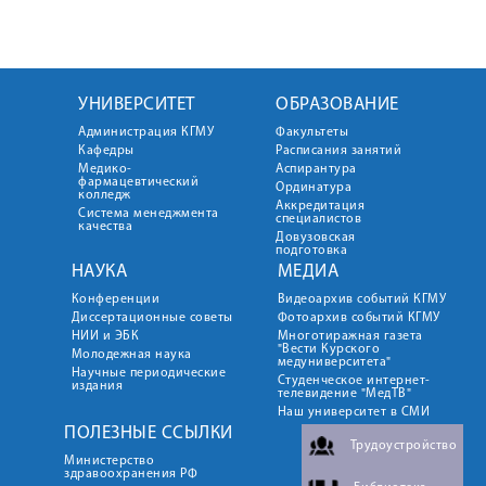
УНИВЕРСИТЕТ
ОБРАЗОВАНИЕ
Администрация КГМУ
Факультеты
Кафедры
Расписания занятий
Медико-
Аспирантура
фармацевтический
Ординатура
колледж
Аккредитация
Система менеджмента
специалистов
качества
Довузовская
подготовка
НАУКА
МЕДИА
Конференции
Видеоархив событий КГМУ
Диссертационные советы
Фотоархив событий КГМУ
НИИ и ЭБК
Многотиражная газета
"Вести Курского
Молодежная наука
медуниверситета"
Научные периодические
Студенческое интернет-
издания
телевидение "МедТВ"
Наш университет в СМИ
ПОЛЕЗНЫЕ ССЫЛКИ
Трудоустройство
Министерство
здравоохранения РФ