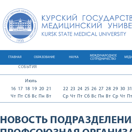
МЕЖДУНАРОДНОЕ
ГЛАВНАЯ
ОБРАЗОВАНИЕ
НАУКА
МЕД
СОТРУДНИЧЕСТВО
СОБЫТИЯ
Июль
16
17
18
19
20
21
22
23
24
25
26
27
28
29
30
3
Чт
Пт
Сб
Вс
Пн
Вт
Ср
Чт
Пт
Сб
Вс
Пн
Вт
Ср
Чт
П
НОВОСТЬ ПОДРАЗДЕЛЕНИ