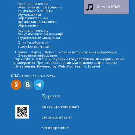
Горячая линия по
Досуг в КГМУ
обеспечению правовой и
социальной защиты
обучающихся
образовательных
организаций высшего
образования
Горячая линия по
психологической помощи
студенческой молодежи
Онлайн обучение
study.kurskmed.com
Главная
Карты
Поиск
Условия использования информации
Экстренная информация
Copyright © 2002-2025 Курский государственный медицинский
университет При использовании материалов сайта, ссылка
обязательна. Powered by Web Med Team©, Laravel
КГМУ в социальных сетях
Курский
государственный
медицинский
университет