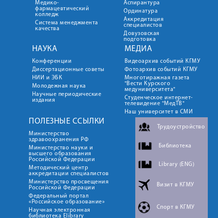
Медико-
Аспирантура
фармацевтический
Ординатура
колледж
Аккредитация
Система менеджмента
специалистов
качества
Довузовская
подготовка
НАУКА
МЕДИА
Конференции
Видеоархив событий КГМУ
Диссертационные советы
Фотоархив событий КГМУ
НИИ и ЭБК
Многотиражная газета
"Вести Курского
Молодежная наука
медуниверситета"
Научные периодические
Студенческое интернет-
издания
телевидение "МедТВ"
Наш университет в СМИ
ПОЛЕЗНЫЕ ССЫЛКИ
Трудоустройство
Министерство
здравоохранения РФ
Библиотека
Министерство науки и
высшего образования
Российской Федерации
Library (ENG)
Методический центр
аккредитации специалистов
Министерство просвещения
Визит в КГМУ
Российской Федерации
Федеральный портал
«Российское образование»
Спорт в КГМУ
Научная электронная
библиотека Elibrary