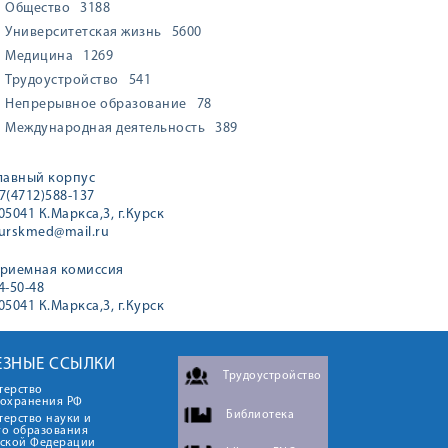
Общество
3188
Университетская жизнь
5600
Медицина
1269
Трудоустройство
541
Непрерывное образование
78
Международная деятельность
389
лавный корпус
7(4712)588-137
05041 К.Маркса,3, г.Курск
urskmed@mail.ru
риемная комиссия
4-50-48
05041 К.Маркса,3, г.Курск
ЕЗНЫЕ ССЫЛКИ
Трудоустройство
терство
оохранения РФ
Библиотека
ерство науки и
го образования
йской Федерации