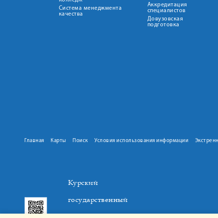
колледж
Аккредитация
Система менеджмента
специалистов
качества
Довузовская
подготовка
Главная
Карты
Поиск
Условия использования информации
Экстрен
Курский
государственный
медицинский