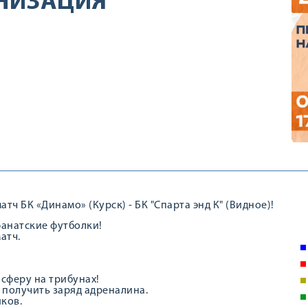
НИЗАЦИЯ
ч БК «Динамо» (Курск) - БК "Спарта энд К" (Видное)!
фанатские футболки!
атч.
осферу на трибунах!
 получить заряд адреналина.
ков.