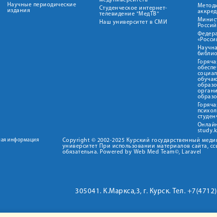
медуниверситета"
Научные периодические
Метод
Студенческое интернет-
издания
аккред
телевидение "МедТВ"
Минис
Наш университет в СМИ
Росси
Федер
«Росси
Научна
библио
Горяча
обеспе
социа
обуча
образ
орган
образ
Горяча
психо
студен
Онлай
study.
ная информация
Copyright © 2002-2025 Курский государственный мед
университет При использовании материалов сайта, сс
обязательна. Powered by Web Med Team©, Laravel
305041. К.Маркса,3, г. Курск. Тел. +7(471