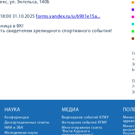
с, ул. Энгельса, 140Б
18:00 31.10.2025
forms.yandex.ru/u/6901e15a...
ница в ВК!
ать свидетелем зрелищного спортивного события!
Г
+
3
k
П
7
3
НАУКА
МЕДИА
ПОЛ
Конференции
Видеоархив событий КГМУ
Минис
здрав
Диссертационные советы
Фотоархив событий КГМУ
Минист
НИИ и ЭБК
Многотиражная газета
высше
"Вести Курского
Молодежная наука
Росси