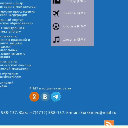
Library (ENG)
ический центр
итации специалистов
терство просвещения
Визит в КГМУ
йской Федерации
альный портал
йское образование»
Спорт в КГМУ
я электронная
тека Elibrary
я линия по
Досуг в КГМУ
чению правовой и
льной защиты
ющихся
овательных
изаций высшего
ования
я линия по
логической помощи
ческой молодежи
н обучение
kurskmed.com
ицинский
ылка
КГМУ в социальных сетях
2) 588-137. Факс +7(4712) 588-137. E-mail: kurskmed@mail.ru