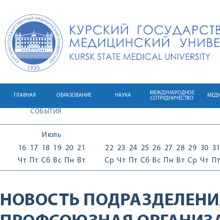
МЕЖДУНАРОДНОЕ
ГЛАВНАЯ
ОБРАЗОВАНИЕ
НАУКА
МЕД
СОТРУДНИЧЕСТВО
СОБЫТИЯ
Июль
16
17
18
19
20
21
22
23
24
25
26
27
28
29
30
3
Чт
Пт
Сб
Вс
Пн
Вт
Ср
Чт
Пт
Сб
Вс
Пн
Вт
Ср
Чт
П
НОВОСТЬ ПОДРАЗДЕЛЕНИ