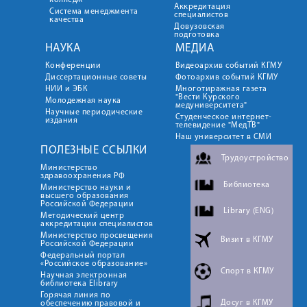
колледж
Аккредитация
Система менеджмента
специалистов
качества
Довузовская
подготовка
НАУКА
МЕДИА
Конференции
Видеоархив событий КГМУ
Диссертационные советы
Фотоархив событий КГМУ
НИИ и ЭБК
Многотиражная газета
"Вести Курского
Молодежная наука
медуниверситета"
Научные периодические
Студенческое интернет-
издания
телевидение "МедТВ"
Наш университет в СМИ
ПОЛЕЗНЫЕ ССЫЛКИ
Трудоустройство
Министерство
здравоохранения РФ
Библиотека
Министерство науки и
высшего образования
Российской Федерации
Library (ENG)
Методический центр
аккредитации специалистов
Министерство просвещения
Визит в КГМУ
Российской Федерации
Федеральный портал
«Российское образование»
Спорт в КГМУ
Научная электронная
библиотека Elibrary
Горячая линия по
Досуг в КГМУ
обеспечению правовой и