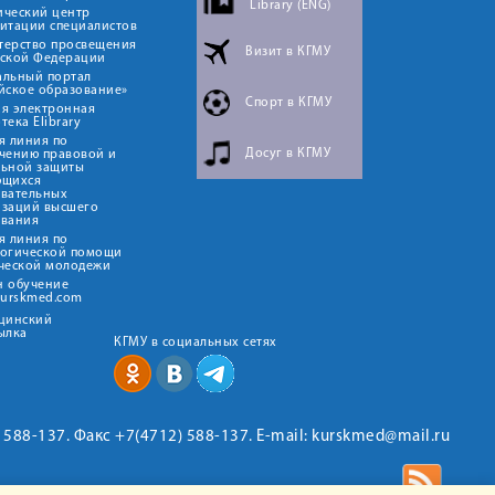
Library (ENG)
ический центр
итации специалистов
терство просвещения
Визит в КГМУ
йской Федерации
альный портал
йское образование»
Спорт в КГМУ
я электронная
тека Elibrary
я линия по
Досуг в КГМУ
чению правовой и
льной защиты
ющихся
овательных
изаций высшего
ования
я линия по
логической помощи
ческой молодежи
н обучение
kurskmed.com
ицинский
ылка
КГМУ в социальных сетях
2) 588-137. Факс +7(4712) 588-137. E-mail: kurskmed@mail.ru