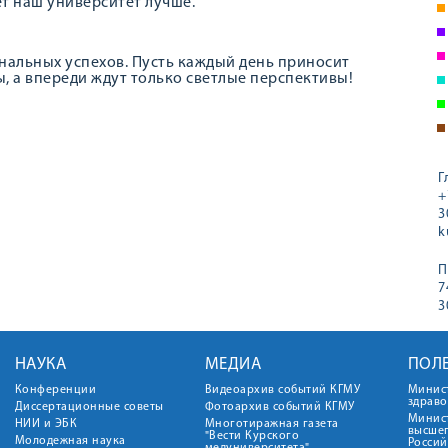
ет наш университет лучше.
нальных успехов. Пусть каждый день приносит
, а впереди ждут только светлые перспективы!
Г
+
3
k
П
7
3
НАУКА
МЕДИА
ПОЛ
Конференции
Видеоархив событий КГМУ
Минис
здрав
Диссертационные советы
Фотоархив событий КГМУ
Минист
НИИ и ЭБК
Многотиражная газета
высше
"Вести Курского
Молодежная наука
Росси