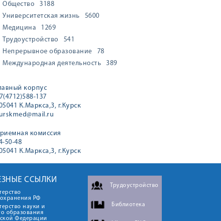
Общество
3188
Университетская жизнь
5600
Медицина
1269
Трудоустройство
541
Непрерывное образование
78
Международная деятельность
389
лавный корпус
7(4712)588-137
05041 К.Маркса,3, г.Курск
urskmed@mail.ru
риемная комиссия
4-50-48
05041 К.Маркса,3, г.Курск
ЕЗНЫЕ ССЫЛКИ
Трудоустройство
терство
оохранения РФ
Библиотека
ерство науки и
го образования
йской Федерации