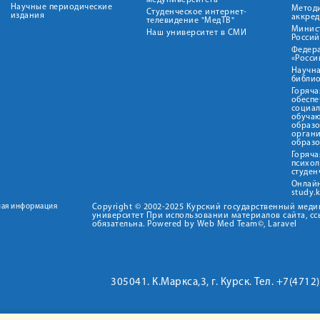
медуниверситета"
Научные периодические
Метод
Студенческое интернет-
издания
аккред
телевидение "МедТВ"
Минис
Наш университет в СМИ
Росси
Федер
«Росси
Научна
библио
Горяча
обеспе
социа
обуча
образ
орган
образ
Горяча
психо
студен
Онлай
study.
ная информация
Copyright © 2002-2025 Курский государственный мед
университет При использовании материалов сайта, сс
обязательна. Powered by Web Med Team©, Laravel
305041. К.Маркса,3, г. Курск. Тел. +7(471