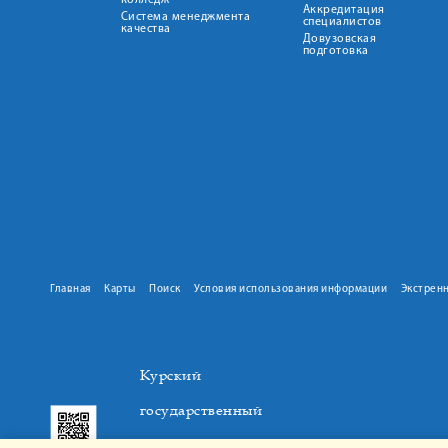
колледж
Аккредитация
Система менеджмента
специалистов
качества
Довузовская
подготовка
Главная
Карты
Поиск
Условия использования информации
Экстрен
Курский
государственный
медицинский