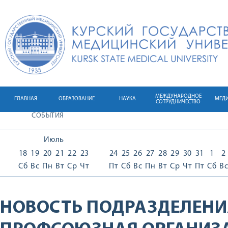
МЕЖДУНАРОДНОЕ
ГЛАВНАЯ
ОБРАЗОВАНИЕ
НАУКА
МЕД
СОТРУДНИЧЕСТВО
СОБЫТИЯ
Июль
18
19
20
21
22
23
24
25
26
27
28
29
30
31
1
2
Сб
Вс
Пн
Вт
Ср
Чт
Пт
Сб
Вс
Пн
Вт
Ср
Чт
Пт
Сб
Вс
НОВОСТЬ ПОДРАЗДЕЛЕНИ