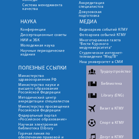
колледж
Аккредитация
Система менеджмента
специалистов
качества
Довузовская
подготовка
НАУКА
МЕДИА
Конференции
Видеоархив событий КГМУ
Диссертационные советы
Фотоархив событий КГМУ
НИИ и ЭБК
Многотиражная газета
"Вести Курского
Молодежная наука
медуниверситета"
Научные периодические
Студенческое интернет-
издания
телевидение "МедТВ"
Наш университет в СМИ
ПОЛЕЗНЫЕ ССЫЛКИ
Трудоустройство
Министерство
здравоохранения РФ
Библиотека
Министерство науки и
высшего образования
Российской Федерации
Library (ENG)
Методический центр
аккредитации специалистов
Министерство просвещения
Визит в КГМУ
Российской Федерации
Федеральный портал
«Российское образование»
Спорт в КГМУ
Научная электронная
библиотека Elibrary
Горячая линия по
Досуг в КГМУ
обеспечению правовой и