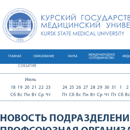
МЕЖДУНАРОДНОЕ
ГЛАВНАЯ
ОБРАЗОВАНИЕ
НАУКА
МЕД
СОТРУДНИЧЕСТВО
СОБЫТИЯ
Июль
18
19
20
21
22
23
24
25
26
27
28
29
30
31
1
2
Сб
Вс
Пн
Вт
Ср
Чт
Пт
Сб
Вс
Пн
Вт
Ср
Чт
Пт
Сб
Вс
НОВОСТЬ ПОДРАЗДЕЛЕНИ