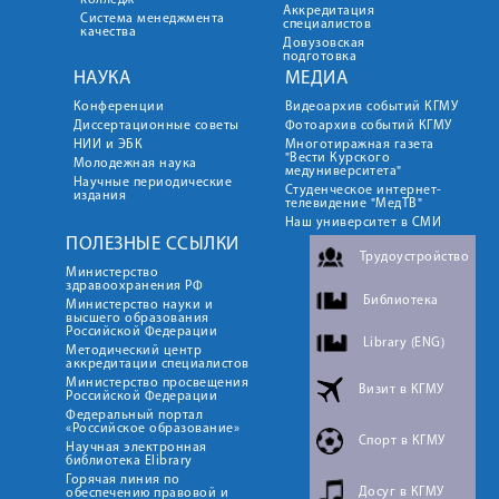
колледж
Аккредитация
Система менеджмента
специалистов
качества
Довузовская
подготовка
НАУКА
МЕДИА
Конференции
Видеоархив событий КГМУ
Диссертационные советы
Фотоархив событий КГМУ
НИИ и ЭБК
Многотиражная газета
"Вести Курского
Молодежная наука
медуниверситета"
Научные периодические
Студенческое интернет-
издания
телевидение "МедТВ"
Наш университет в СМИ
ПОЛЕЗНЫЕ ССЫЛКИ
Трудоустройство
Министерство
здравоохранения РФ
Библиотека
Министерство науки и
высшего образования
Российской Федерации
Library (ENG)
Методический центр
аккредитации специалистов
Министерство просвещения
Визит в КГМУ
Российской Федерации
Федеральный портал
«Российское образование»
Спорт в КГМУ
Научная электронная
библиотека Elibrary
Горячая линия по
Досуг в КГМУ
обеспечению правовой и