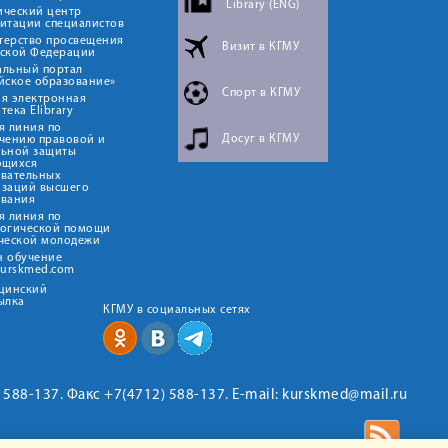
Library (ENG)
ический центр
итации специалистов
терство просвещения
Визит в КГМУ
йской Федерации
альный портал
йское образование»
Спорт в КГМУ
я электронная
тека Elibrary
я линия по
Досуг в КГМУ
чению правовой и
льной защиты
ющихся
овательных
изаций высшего
ования
я линия по
логической помощи
ческой молодежи
н обучение
kurskmed.com
ицинский
ылка
КГМУ в социальных сетях
2) 588-137. Факс +7(4712) 588-137. E-mail: kurskmed@mail.ru