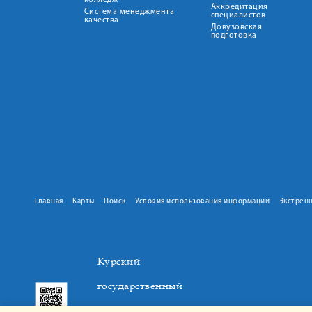
колледж
Аккредитация
Система менеджмента
специалистов
качества
Довузовская
подготовка
Главная
Карты
Поиск
Условия использования информации
Экстрен
Курский
государственный
медицинский