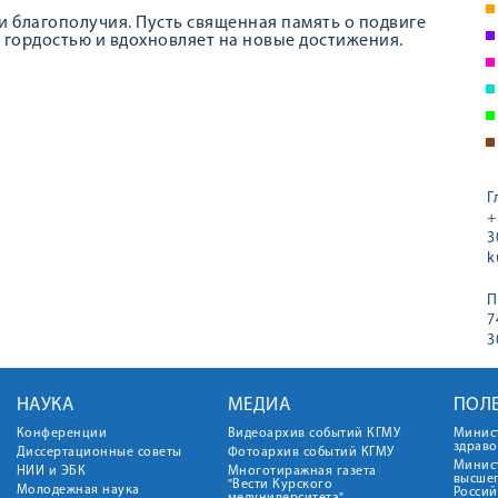
и благополучия. Пусть священная память о подвиге
 гордостью и вдохновляет на новые достижения.
Г
+
3
k
П
7
3
НАУКА
МЕДИА
ПОЛ
Конференции
Видеоархив событий КГМУ
Минис
здрав
Диссертационные советы
Фотоархив событий КГМУ
Минист
НИИ и ЭБК
Многотиражная газета
высше
"Вести Курского
Молодежная наука
Росси