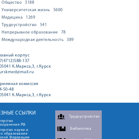
Общество
3188
Университетская жизнь
5600
Медицина
1269
Трудоустройство
541
Непрерывное образование
78
Международная деятельность
389
лавный корпус
7(4712)588-137
05041 К.Маркса,3, г.Курск
urskmed@mail.ru
риемная комиссия
4-50-48
05041 К.Маркса,3, г.Курск
ЕЗНЫЕ ССЫЛКИ
Трудоустройство
терство
оохранения РФ
Библиотека
ерство науки и
го образования
йской Федерации