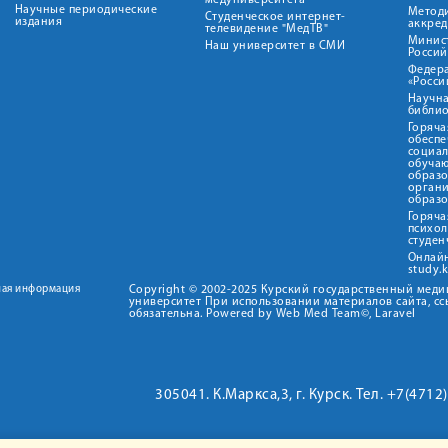
медуниверситета"
Научные периодические
Метод
Студенческое интернет-
издания
аккред
телевидение "МедТВ"
Минис
Наш университет в СМИ
Росси
Федер
«Росси
Научна
библио
Горяча
обеспе
социа
обуча
образ
орган
образ
Горяча
психо
студен
Онлай
study.
ная информация
Copyright © 2002-2025 Курский государственный мед
университет При использовании материалов сайта, сс
обязательна. Powered by Web Med Team©, Laravel
305041. К.Маркса,3, г. Курск. Тел. +7(471