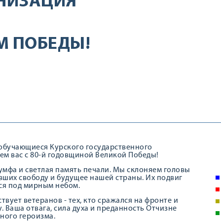
НИЗАЦИЯ
М ПОБЕДЫ!
 обучающиеся Курского государственного
ем вас с 80-й годовщиной Великой Победы!
риумфа и светлая память печали. Мы склоняем головы
вших свободу и будущее нашей страны. Их подвиг
ся под мирным небом.
вует ветеранов - тех, кто сражался на фронте и
. Ваша отвага, сила духа и преданность Отчизне
ного героизма.