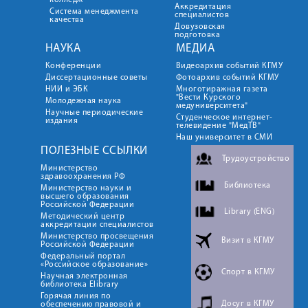
колледж
Аккредитация
Система менеджмента
специалистов
качества
Довузовская
подготовка
НАУКА
МЕДИА
Конференции
Видеоархив событий КГМУ
Диссертационные советы
Фотоархив событий КГМУ
НИИ и ЭБК
Многотиражная газета
"Вести Курского
Молодежная наука
медуниверситета"
Научные периодические
Студенческое интернет-
издания
телевидение "МедТВ"
Наш университет в СМИ
ПОЛЕЗНЫЕ ССЫЛКИ
Трудоустройство
Министерство
здравоохранения РФ
Библиотека
Министерство науки и
высшего образования
Российской Федерации
Library (ENG)
Методический центр
аккредитации специалистов
Министерство просвещения
Визит в КГМУ
Российской Федерации
Федеральный портал
«Российское образование»
Спорт в КГМУ
Научная электронная
библиотека Elibrary
Горячая линия по
Досуг в КГМУ
обеспечению правовой и