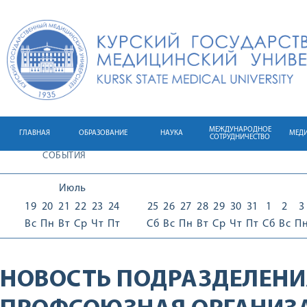
МЕЖДУНАРОДНОЕ
ГЛАВНАЯ
ОБРАЗОВАНИЕ
НАУКА
МЕД
СОТРУДНИЧЕСТВО
СОБЫТИЯ
Июль
19
20
21
22
23
24
25
26
27
28
29
30
31
1
2
3
Вс
Пн
Вт
Ср
Чт
Пт
Сб
Вс
Пн
Вт
Ср
Чт
Пт
Сб
Вс
П
НОВОСТЬ ПОДРАЗДЕЛЕНИ