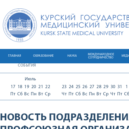
МЕЖДУНАРОДНОЕ
ГЛАВНАЯ
ОБРАЗОВАНИЕ
НАУКА
МЕД
СОТРУДНИЧЕСТВО
СОБЫТИЯ
Июль
17
18
19
20
21
22
23
24
25
26
27
28
29
30
31
1
Пт
Сб
Вс
Пн
Вт
Ср
Чт
Пт
Сб
Вс
Пн
Вт
Ср
Чт
Пт
С
НОВОСТЬ ПОДРАЗДЕЛЕНИ