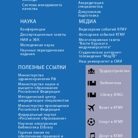
колледж
Аккредитация
Система менеджмента
специалистов
качества
Довузовская
подготовка
НАУКА
МЕДИА
Конференции
Видеоархив событий КГМУ
Диссертационные советы
Фотоархив событий КГМУ
НИИ и ЭБК
Многотиражная газета
"Вести Курского
Молодежная наука
медуниверситета"
Научные периодические
Студенческое интернет-
издания
телевидение "МедТВ"
Наш университет в СМИ
ПОЛЕЗНЫЕ ССЫЛКИ
Трудоустройство
Министерство
здравоохранения РФ
Библиотека
Министерство науки и
высшего образования
Российской Федерации
Library (ENG)
Методический центр
аккредитации специалистов
Министерство просвещения
Визит в КГМУ
Российской Федерации
Федеральный портал
«Российское образование»
Спорт в КГМУ
Научная электронная
библиотека Elibrary
Горячая линия по
Досуг в КГМУ
обеспечению правовой и