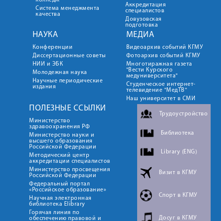
колледж
Аккредитация
Система менеджмента
специалистов
качества
Довузовская
подготовка
НАУКА
МЕДИА
Конференции
Видеоархив событий КГМУ
Диссертационные советы
Фотоархив событий КГМУ
НИИ и ЭБК
Многотиражная газета
"Вести Курского
Молодежная наука
медуниверситета"
Научные периодические
Студенческое интернет-
издания
телевидение "МедТВ"
Наш университет в СМИ
ПОЛЕЗНЫЕ ССЫЛКИ
Трудоустройство
Министерство
здравоохранения РФ
Библиотека
Министерство науки и
высшего образования
Российской Федерации
Library (ENG)
Методический центр
аккредитации специалистов
Министерство просвещения
Визит в КГМУ
Российской Федерации
Федеральный портал
«Российское образование»
Спорт в КГМУ
Научная электронная
библиотека Elibrary
Горячая линия по
Досуг в КГМУ
обеспечению правовой и