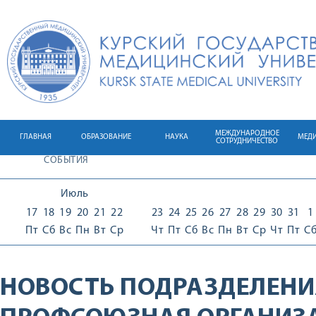
МЕЖДУНАРОДНОЕ
ГЛАВНАЯ
ОБРАЗОВАНИЕ
НАУКА
МЕД
СОТРУДНИЧЕСТВО
СОБЫТИЯ
Июль
17
18
19
20
21
22
23
24
25
26
27
28
29
30
31
1
Пт
Сб
Вс
Пн
Вт
Ср
Чт
Пт
Сб
Вс
Пн
Вт
Ср
Чт
Пт
С
НОВОСТЬ ПОДРАЗДЕЛЕНИ