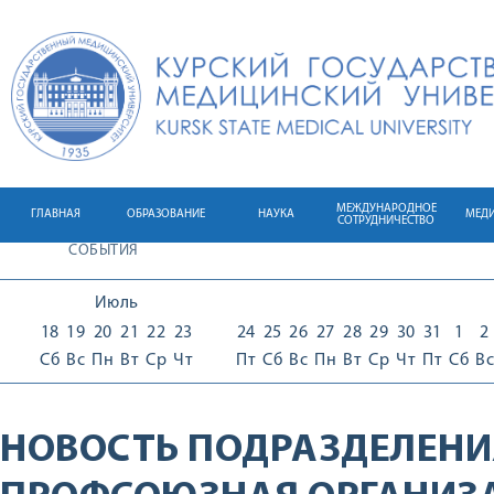
МЕЖДУНАРОДНОЕ
ГЛАВНАЯ
ОБРАЗОВАНИЕ
НАУКА
МЕД
СОТРУДНИЧЕСТВО
СОБЫТИЯ
Июль
18
19
20
21
22
23
24
25
26
27
28
29
30
31
1
2
Сб
Вс
Пн
Вт
Ср
Чт
Пт
Сб
Вс
Пн
Вт
Ср
Чт
Пт
Сб
Вс
НОВОСТЬ ПОДРАЗДЕЛЕНИ