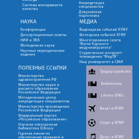
колледж
Аккредитация
Система менеджмента
специалистов
качества
Довузовская
подготовка
НАУКА
МЕДИА
Конференции
Видеоархив событий КГМУ
Диссертационные советы
Фотоархив событий КГМУ
НИИ и ЭБК
Многотиражная газета
"Вести Курского
Молодежная наука
медуниверситета"
Научные периодические
Студенческое интернет-
издания
телевидение "МедТВ"
Наш университет в СМИ
ПОЛЕЗНЫЕ ССЫЛКИ
Трудоустройство
Министерство
здравоохранения РФ
Библиотека
Министерство науки и
высшего образования
Российской Федерации
Library (ENG)
Методический центр
аккредитации специалистов
Министерство просвещения
Визит в КГМУ
Российской Федерации
Федеральный портал
«Российское образование»
Спорт в КГМУ
Научная электронная
библиотека Elibrary
Горячая линия по
Досуг в КГМУ
обеспечению правовой и