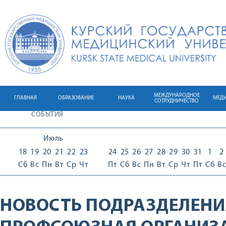
МЕЖДУНАРОДНОЕ
ГЛАВНАЯ
ОБРАЗОВАНИЕ
НАУКА
МЕД
СОТРУДНИЧЕСТВО
СОБЫТИЯ
Июль
18
19
20
21
22
23
24
25
26
27
28
29
30
31
1
2
Сб
Вс
Пн
Вт
Ср
Чт
Пт
Сб
Вс
Пн
Вт
Ср
Чт
Пт
Сб
Вс
НОВОСТЬ ПОДРАЗДЕЛЕНИ