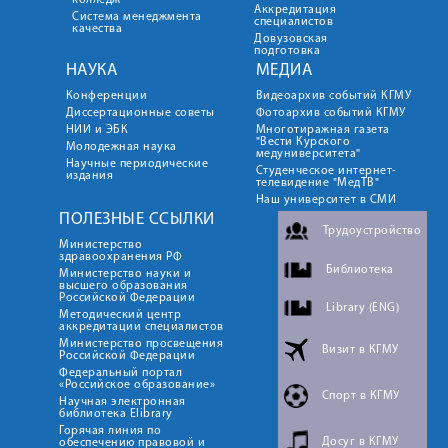
колледж
Аккредитация
Система менеджмента
специалистов
качества
Довузовская
подготовка
НАУКА
МЕДИА
Конференции
Видеоархив событий КГМУ
Диссертационные советы
Фотоархив событий КГМУ
НИИ и ЭБК
Многотиражная газета
"Вести Курского
Молодежная наука
медуниверситета"
Научные периодические
Студенческое интернет-
издания
телевидение "МедТВ"
Наш университет в СМИ
ПОЛЕЗНЫЕ ССЫЛКИ
Трудоустройство
Министерство
здравоохранения РФ
Библиотека
Министерство науки и
высшего образования
Российской Федерации
Library (ENG)
Методический центр
аккредитации специалистов
Министерство просвещения
Визит в КГМУ
Российской Федерации
Федеральный портал
«Российское образование»
Спорт в КГМУ
Научная электронная
библиотека Elibrary
Горячая линия по
Досуг в КГМУ
обеспечению правовой и