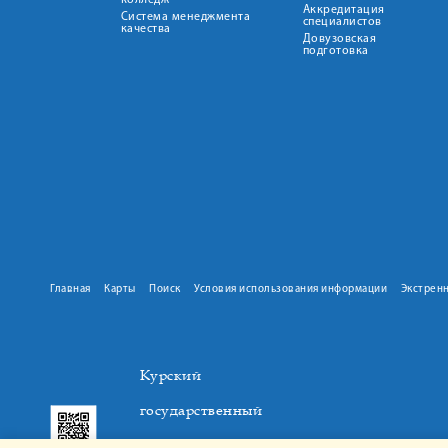
колледж
Аккредитация
Система менеджмента
специалистов
качества
Довузовская
подготовка
Главная
Карты
Поиск
Условия использования информации
Экстрен
Курский
государственный
медицинский