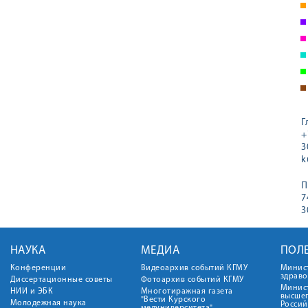
Г
+
3
k
П
7
3
НАУКА
МЕДИА
ПОЛ
Конференции
Видеоархив событий КГМУ
Минис
здрав
Диссертационные советы
Фотоархив событий КГМУ
Минист
НИИ и ЭБК
Многотиражная газета
высше
"Вести Курского
Молодежная наука
Росси