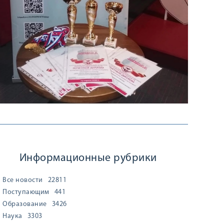
Информационные рубрики
Все новости
22811
Поступающим
441
Образование
3426
Наука
3303