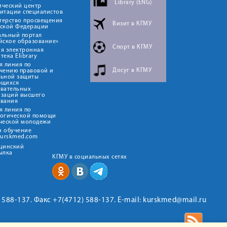
Library (ENG)
ический центр
итации специалистов
терство просвещения
Визит в КГМУ
йской Федерации
альный портал
йское образование»
Спорт в КГМУ
я электронная
тека Elibrary
я линия по
Досуг в КГМУ
чению правовой и
льной защиты
ющихся
овательных
изаций высшего
ования
я линия по
логической помощи
ческой молодежи
н обучение
kurskmed.com
ицинский
ылка
КГМУ в социальных сетях
2) 588-137. Факс +7(4712) 588-137. E-mail: kurskmed@mail.ru