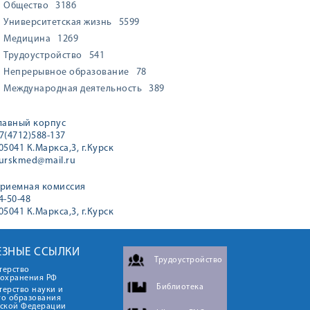
Общество
3186
Университетская жизнь
5599
Медицина
1269
Трудоустройство
541
Непрерывное образование
78
Международная деятельность
389
лавный корпус
7(4712)588-137
05041 К.Маркса,3, г.Курск
urskmed@mail.ru
риемная комиссия
4-50-48
05041 К.Маркса,3, г.Курск
ЕЗНЫЕ ССЫЛКИ
Трудоустройство
терство
оохранения РФ
Библиотека
ерство науки и
го образования
йской Федерации