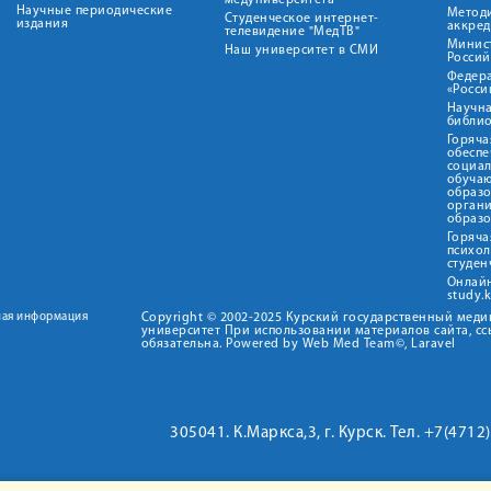
медуниверситета"
Научные периодические
Метод
Студенческое интернет-
издания
аккред
телевидение "МедТВ"
Минис
Наш университет в СМИ
Росси
Федер
«Росси
Научна
библио
Горяча
обеспе
социа
обуча
образ
орган
образ
Горяча
психо
студен
Онлай
study.
ная информация
Copyright © 2002-2025 Курский государственный мед
университет При использовании материалов сайта, сс
обязательна. Powered by Web Med Team©, Laravel
305041. К.Маркса,3, г. Курск. Тел. +7(471