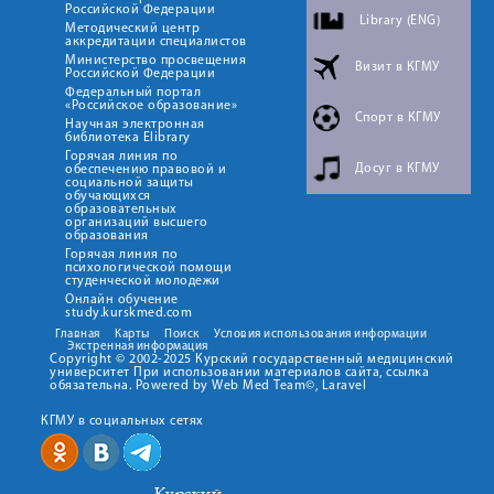
Российской Федерации
Library (ENG)
Методический центр
аккредитации специалистов
Министерство просвещения
Визит в КГМУ
Российской Федерации
Федеральный портал
«Российское образование»
Спорт в КГМУ
Научная электронная
библиотека Elibrary
Горячая линия по
Досуг в КГМУ
обеспечению правовой и
социальной защиты
обучающихся
образовательных
организаций высшего
образования
Горячая линия по
психологической помощи
студенческой молодежи
Онлайн обучение
study.kurskmed.com
Главная
Карты
Поиск
Условия использования информации
Экстренная информация
Copyright © 2002-2025 Курский государственный медицинский
университет При использовании материалов сайта, ссылка
обязательна. Powered by Web Med Team©, Laravel
КГМУ в социальных сетях
Курский