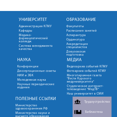
УНИВЕРСИТЕТ
ОБРАЗОВАНИЕ
Администрация КГМУ
Факультеты
Кафедры
Расписания занятий
Медико-
Аспирантура
фармацевтический
Ординатура
колледж
Аккредитация
Система менеджмента
специалистов
качества
Довузовская
подготовка
НАУКА
МЕДИА
Конференции
Видеоархив событий КГМУ
Диссертационные советы
Фотоархив событий КГМУ
НИИ и ЭБК
Многотиражная газета
"Вести Курского
Молодежная наука
медуниверситета"
Научные периодические
Студенческое интернет-
издания
телевидение "МедТВ"
Наш университет в СМИ
ПОЛЕЗНЫЕ ССЫЛКИ
Трудоустройство
Министерство
здравоохранения РФ
Библиотека
Министерство науки и
высшего образования