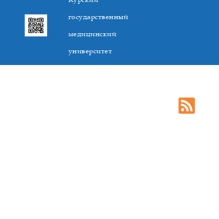
государственный
медицинский
университет
305041. К.Маркса,3, г. Курск. Тел. +7(4712) 588-137. Факс
+7(4712) 588-137. E-mail: kurskmed@mail.ru