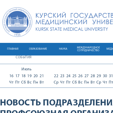
МЕЖДУНАРОДНОЕ
ГЛАВНАЯ
ОБРАЗОВАНИЕ
НАУКА
МЕД
СОТРУДНИЧЕСТВО
СОБЫТИЯ
Июль
16
17
18
19
20
21
22
23
24
25
26
27
28
29
30
3
Чт
Пт
Сб
Вс
Пн
Вт
Ср
Чт
Пт
Сб
Вс
Пн
Вт
Ср
Чт
П
НОВОСТЬ ПОДРАЗДЕЛЕНИ