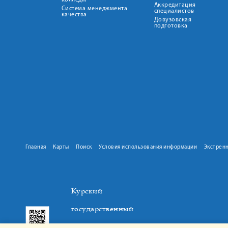
колледж
Аккредитация
Система менеджмента
специалистов
качества
Довузовская
подготовка
Главная
Карты
Поиск
Условия использования информации
Экстрен
Курский
государственный
медицинский