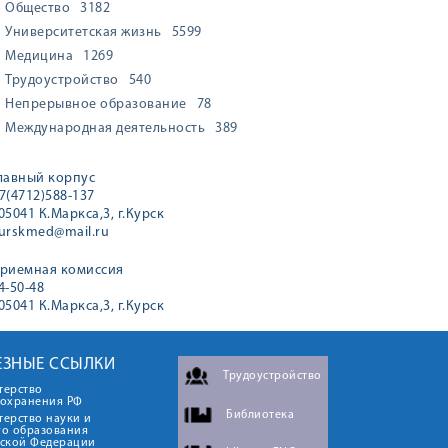
Общество
3182
Университетская жизнь
5599
Медицина
1269
Трудоустройство
540
Непрерывное образование
78
Международная деятельность
389
лавный корпус
7(4712)588-137
05041 К.Маркса,3, г.Курск
urskmed@mail.ru
риемная комиссия
4-50-48
05041 К.Маркса,3, г.Курск
ЕЗНЫЕ ССЫЛКИ
Трудоустройство
терство
оохранения РФ
Библиотека
ерство науки и
го образования
йской Федерации