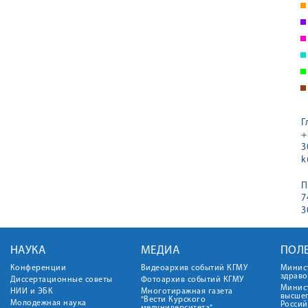
Г
+
3
k
П
7
3
НАУКА
МЕДИА
ПОЛ
Конференции
Видеоархив событий КГМУ
Минис
здрав
Диссертационные советы
Фотоархив событий КГМУ
Минист
НИИ и ЭБК
Многотиражная газета
высше
"Вести Курского
Молодежная наука
Росси