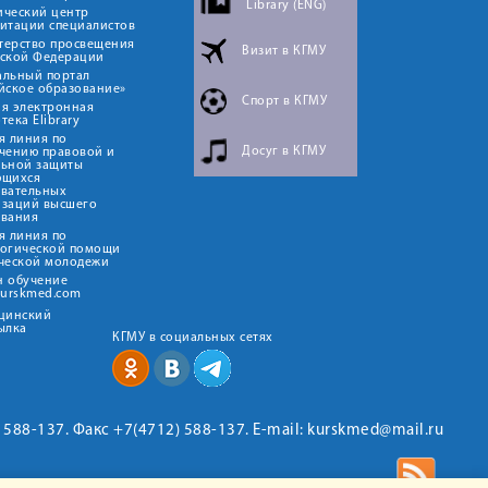
Library (ENG)
ический центр
итации специалистов
терство просвещения
Визит в КГМУ
йской Федерации
альный портал
йское образование»
Спорт в КГМУ
я электронная
тека Elibrary
я линия по
Досуг в КГМУ
чению правовой и
льной защиты
ющихся
овательных
изаций высшего
ования
я линия по
логической помощи
ческой молодежи
н обучение
kurskmed.com
ицинский
ылка
КГМУ в социальных сетях
2) 588-137. Факс +7(4712) 588-137. E-mail: kurskmed@mail.ru