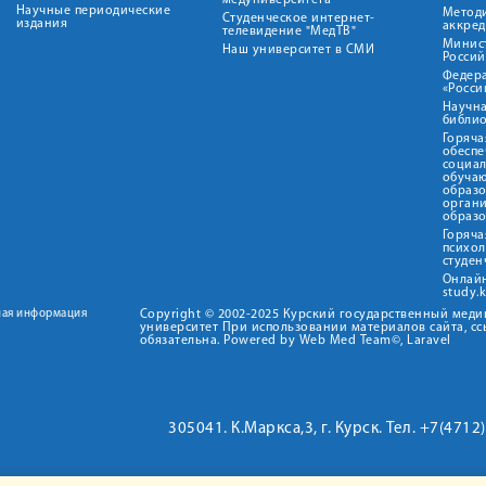
медуниверситета"
Научные периодические
Метод
Студенческое интернет-
издания
аккред
телевидение "МедТВ"
Минис
Наш университет в СМИ
Росси
Федер
«Росси
Научна
библио
Горяча
обеспе
социа
обуча
образ
орган
образ
Горяча
психо
студен
Онлай
study.
ная информация
Copyright © 2002-2025 Курский государственный мед
университет При использовании материалов сайта, сс
обязательна. Powered by Web Med Team©, Laravel
305041. К.Маркса,3, г. Курск. Тел. +7(471