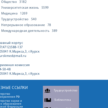
Общество
3182
Университетская жизнь
5599
Медицина
1269
Трудоустройство
540
Непрерывное образование
78
Международная деятельность
389
лавный корпус
7(4712)588-137
05041 К.Маркса,3, г.Курск
urskmed@mail.ru
риемная комиссия
4-50-48
05041 К.Маркса,3, г.Курск
ЕЗНЫЕ ССЫЛКИ
Трудоустройство
терство
оохранения РФ
Библиотека
ерство науки и
го образования
йской Федерации