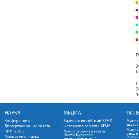
Г
+
3
k
П
7
3
НАУКА
МЕДИА
ПОЛ
Конференции
Видеоархив событий КГМУ
Минис
здрав
Диссертационные советы
Фотоархив событий КГМУ
Минист
НИИ и ЭБК
Многотиражная газета
высше
"Вести Курского
Молодежная наука
Росси