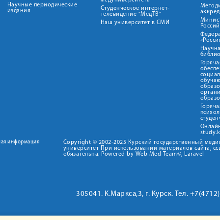
медуниверситета"
Научные периодические
Метод
Студенческое интернет-
издания
аккред
телевидение "МедТВ"
Минис
Наш университет в СМИ
Росси
Федер
«Росси
Научна
библио
Горяча
обеспе
социа
обуча
образ
орган
образ
Горяча
психо
студен
Онлай
study.
ная информация
Copyright © 2002-2025 Курский государственный мед
университет При использовании материалов сайта, сс
обязательна. Powered by Web Med Team©, Laravel
305041. К.Маркса,3, г. Курск. Тел. +7(471