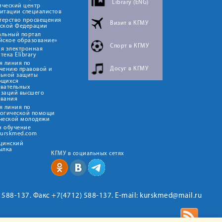
Library (ENG)
ический центр
итации специалистов
терство просвещения
Визит в КГМУ
йской Федерации
альный портал
йское образование»
Спорт в КГМУ
я электронная
тека Elibrary
я линия по
Досуг в КГМУ
чению правовой и
льной защиты
ющихся
овательных
изаций высшего
ования
я линия по
логической помощи
ческой молодежи
н обучение
kurskmed.com
ицинский
ылка
КГМУ в социальных сетях
2) 588-137. Факс +7(4712) 588-137. E-mail: kurskmed@mail.ru