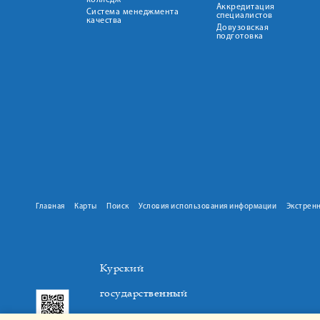
колледж
Аккредитация
Система менеджмента
специалистов
качества
Довузовская
подготовка
Главная
Карты
Поиск
Условия использования информации
Экстрен
Курский
государственный
медицинский