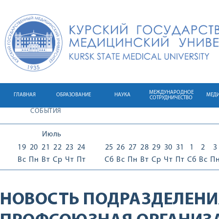
МЕЖДУНАРОДНОЕ
ГЛАВНАЯ
ОБРАЗОВАНИЕ
НАУКА
МЕД
СОТРУДНИЧЕСТВО
СОБЫТИЯ
Июль
19
20
21
22
23
24
25
26
27
28
29
30
31
1
2
3
Вс
Пн
Вт
Ср
Чт
Пт
Сб
Вс
Пн
Вт
Ср
Чт
Пт
Сб
Вс
П
НОВОСТЬ ПОДРАЗДЕЛЕНИ