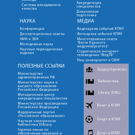
колледж
Аккредитация
Система менеджмента
специалистов
качества
Довузовская
подготовка
НАУКА
МЕДИА
Конференции
Видеоархив событий КГМУ
Диссертационные советы
Фотоархив событий КГМУ
НИИ и ЭБК
Многотиражная газета
"Вести Курского
Молодежная наука
медуниверситета"
Научные периодические
Студенческое интернет-
издания
телевидение "МедТВ"
Наш университет в СМИ
ПОЛЕЗНЫЕ ССЫЛКИ
Трудоустройство
Министерство
здравоохранения РФ
Библиотека
Министерство науки и
высшего образования
Российской Федерации
Library (ENG)
Методический центр
аккредитации специалистов
Министерство просвещения
Визит в КГМУ
Российской Федерации
Федеральный портал
«Российское образование»
Спорт в КГМУ
Научная электронная
библиотека Elibrary
Горячая линия по
Досуг в КГМУ
обеспечению правовой и