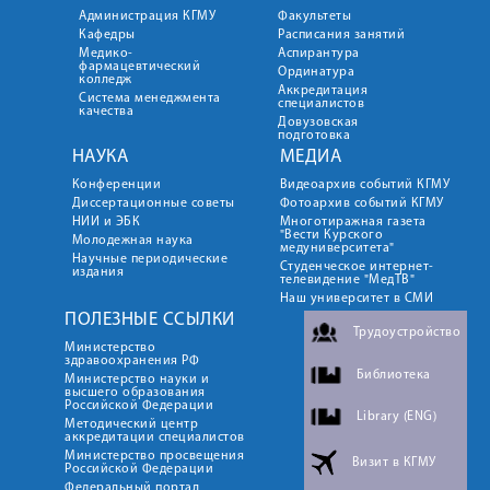
Администрация КГМУ
Факультеты
Кафедры
Расписания занятий
Медико-
Аспирантура
фармацевтический
Ординатура
колледж
Аккредитация
Система менеджмента
специалистов
качества
Довузовская
подготовка
НАУКА
МЕДИА
Конференции
Видеоархив событий КГМУ
Диссертационные советы
Фотоархив событий КГМУ
НИИ и ЭБК
Многотиражная газета
"Вести Курского
Молодежная наука
медуниверситета"
Научные периодические
Студенческое интернет-
издания
телевидение "МедТВ"
Наш университет в СМИ
ПОЛЕЗНЫЕ ССЫЛКИ
Трудоустройство
Министерство
здравоохранения РФ
Библиотека
Министерство науки и
высшего образования
Российской Федерации
Library (ENG)
Методический центр
аккредитации специалистов
Министерство просвещения
Визит в КГМУ
Российской Федерации
Федеральный портал