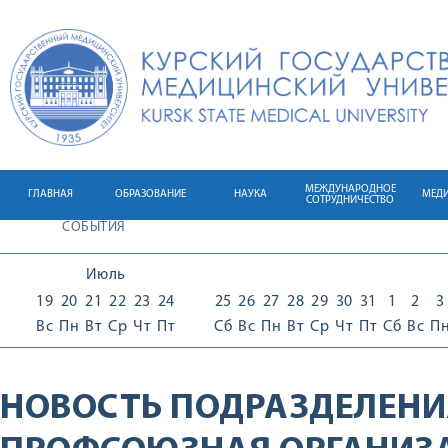
МЕЖДУНАРОДНОЕ
ГЛАВНАЯ
ОБРАЗОВАНИЕ
НАУКА
МЕД
СОТРУДНИЧЕСТВО
СОБЫТИЯ
Июль
19
20
21
22
23
24
25
26
27
28
29
30
31
1
2
3
Вс
Пн
Вт
Ср
Чт
Пт
Сб
Вс
Пн
Вт
Ср
Чт
Пт
Сб
Вс
П
НОВОСТЬ ПОДРАЗДЕЛЕНИ