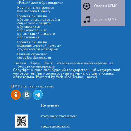
«Российское образование»
Спорт в КГМУ
Научная электронная
библиотека Elibrary
Горячая линия по
Досуг в КГМУ
обеспечению правовой и
социальной защиты
обучающихся
образовательных
организаций высшего
образования
Горячая линия по
психологической помощи
студенческой молодежи
Онлайн обучение
study.kurskmed.com
Главная
Карты
Поиск
Условия использования информации
Экстренная информация
Copyright © 2002-2025 Курский государственный медицинский
университет При использовании материалов сайта, ссылка
обязательна. Powered by Web Med Team©, Laravel
КГМУ в социальных сетях
Курский
государственный
медицинский