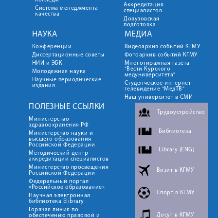
колледж
Аккредитация
Система менеджмента
специалистов
качества
Довузовская
подготовка
НАУКА
МЕДИА
Конференции
Видеоархив событий КГМУ
Диссертационные советы
Фотоархив событий КГМУ
НИИ и ЭБК
Многотиражная газета
"Вести Курского
Молодежная наука
медуниверситета"
Научные периодические
Студенческое интернет-
издания
телевидение "МедТВ"
Наш университет в СМИ
ПОЛЕЗНЫЕ ССЫЛКИ
Трудоустройство
Министерство
здравоохранения РФ
Библиотека
Министерство науки и
высшего образования
Российской Федерации
Library (ENG)
Методический центр
аккредитации специалистов
Министерство просвещения
Визит в КГМУ
Российской Федерации
Федеральный портал
«Российское образование»
Спорт в КГМУ
Научная электронная
библиотека Elibrary
Горячая линия по
Досуг в КГМУ
обеспечению правовой и