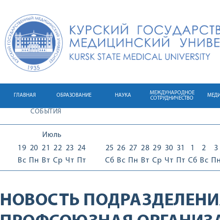
МЕЖДУНАРОДНОЕ
ГЛАВНАЯ
ОБРАЗОВАНИЕ
НАУКА
МЕД
СОТРУДНИЧЕСТВО
СОБЫТИЯ
Июль
19
20
21
22
23
24
25
26
27
28
29
30
31
1
2
3
Вс
Пн
Вт
Ср
Чт
Пт
Сб
Вс
Пн
Вт
Ср
Чт
Пт
Сб
Вс
П
НОВОСТЬ ПОДРАЗДЕЛЕНИ