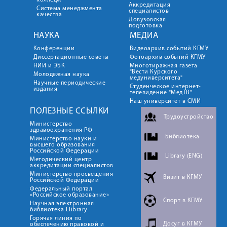
колледж
Аккредитация
Система менеджмента
специалистов
качества
Довузовская
подготовка
НАУКА
МЕДИА
Конференции
Видеоархив событий КГМУ
Диссертационные советы
Фотоархив событий КГМУ
НИИ и ЭБК
Многотиражная газета
"Вести Курского
Молодежная наука
медуниверситета"
Научные периодические
Студенческое интернет-
издания
телевидение "МедТВ"
Наш университет в СМИ
ПОЛЕЗНЫЕ ССЫЛКИ
Трудоустройство
Министерство
здравоохранения РФ
Библиотека
Министерство науки и
высшего образования
Российской Федерации
Library (ENG)
Методический центр
аккредитации специалистов
Министерство просвещения
Визит в КГМУ
Российской Федерации
Федеральный портал
«Российское образование»
Спорт в КГМУ
Научная электронная
библиотека Elibrary
Горячая линия по
Досуг в КГМУ
обеспечению правовой и