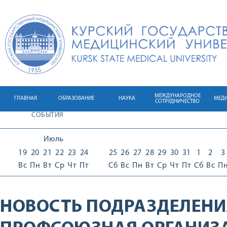
МЕЖДУНАРОДНОЕ
ГЛАВНАЯ
ОБРАЗОВАНИЕ
НАУКА
МЕД
СОТРУДНИЧЕСТВО
СОБЫТИЯ
Июль
19
20
21
22
23
24
25
26
27
28
29
30
31
1
2
3
Вс
Пн
Вт
Ср
Чт
Пт
Сб
Вс
Пн
Вт
Ср
Чт
Пт
Сб
Вс
П
НОВОСТЬ ПОДРАЗДЕЛЕНИ