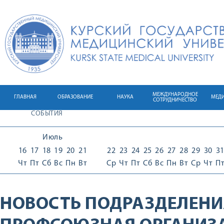
МЕЖДУНАРОДНОЕ
ГЛАВНАЯ
ОБРАЗОВАНИЕ
НАУКА
МЕД
СОТРУДНИЧЕСТВО
СОБЫТИЯ
Июль
16
17
18
19
20
21
22
23
24
25
26
27
28
29
30
3
Чт
Пт
Сб
Вс
Пн
Вт
Ср
Чт
Пт
Сб
Вс
Пн
Вт
Ср
Чт
П
НОВОСТЬ ПОДРАЗДЕЛЕНИ