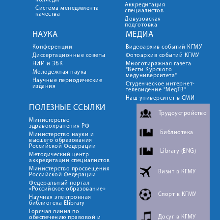
колледж
Аккредитация
Система менеджмента
специалистов
качества
Довузовская
подготовка
НАУКА
МЕДИА
Конференции
Видеоархив событий КГМУ
Диссертационные советы
Фотоархив событий КГМУ
НИИ и ЭБК
Многотиражная газета
"Вести Курского
Молодежная наука
медуниверситета"
Научные периодические
Студенческое интернет-
издания
телевидение "МедТВ"
Наш университет в СМИ
ПОЛЕЗНЫЕ ССЫЛКИ
Трудоустройство
Министерство
здравоохранения РФ
Библиотека
Министерство науки и
высшего образования
Российской Федерации
Library (ENG)
Методический центр
аккредитации специалистов
Министерство просвещения
Визит в КГМУ
Российской Федерации
Федеральный портал
«Российское образование»
Спорт в КГМУ
Научная электронная
библиотека Elibrary
Горячая линия по
Досуг в КГМУ
обеспечению правовой и