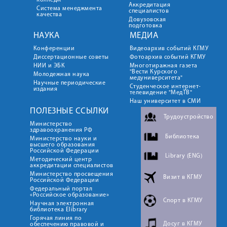
колледж
Аккредитация
Система менеджмента
специалистов
качества
Довузовская
подготовка
НАУКА
МЕДИА
Конференции
Видеоархив событий КГМУ
Диссертационные советы
Фотоархив событий КГМУ
НИИ и ЭБК
Многотиражная газета
"Вести Курского
Молодежная наука
медуниверситета"
Научные периодические
Студенческое интернет-
издания
телевидение "МедТВ"
Наш университет в СМИ
ПОЛЕЗНЫЕ ССЫЛКИ
Трудоустройство
Министерство
здравоохранения РФ
Библиотека
Министерство науки и
высшего образования
Российской Федерации
Library (ENG)
Методический центр
аккредитации специалистов
Министерство просвещения
Визит в КГМУ
Российской Федерации
Федеральный портал
«Российское образование»
Спорт в КГМУ
Научная электронная
библиотека Elibrary
Горячая линия по
Досуг в КГМУ
обеспечению правовой и