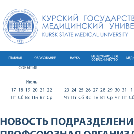
МЕЖДУНАРОДНОЕ
ГЛАВНАЯ
ОБРАЗОВАНИЕ
НАУКА
МЕД
СОТРУДНИЧЕСТВО
СОБЫТИЯ
Июль
17
18
19
20
21
22
23
24
25
26
27
28
29
30
31
1
Пт
Сб
Вс
Пн
Вт
Ср
Чт
Пт
Сб
Вс
Пн
Вт
Ср
Чт
Пт
С
НОВОСТЬ ПОДРАЗДЕЛЕНИ