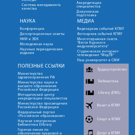
колледж
Аккредитация
Система менеджмента
специалистов
качества
Довузовская
подготовка
НАУКА
МЕДИА
Конференции
Видеоархив событий КГМУ
Диссертационные советы
Фотоархив событий КГМУ
НИИ и ЭБК
Многотиражная газета
"Вести Курского
Молодежная наука
медуниверситета"
Научные периодические
Студенческое интернет-
издания
телевидение "МедТВ"
Наш университет в СМИ
ПОЛЕЗНЫЕ ССЫЛКИ
Трудоустройство
Министерство
здравоохранения РФ
Библиотека
Министерство науки и
высшего образования
Российской Федерации
Library (ENG)
Методический центр
аккредитации специалистов
Министерство просвещения
Визит в КГМУ
Российской Федерации
Федеральный портал
«Российское образование»
Спорт в КГМУ
Научная электронная
библиотека Elibrary
Горячая линия по
Досуг в КГМУ
обеспечению правовой и