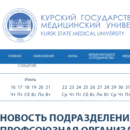
МЕЖДУНАРОДНОЕ
ГЛАВНАЯ
ОБРАЗОВАНИЕ
НАУКА
МЕД
СОТРУДНИЧЕСТВО
СОБЫТИЯ
Июль
16
17
18
19
20
21
22
23
24
25
26
27
28
29
30
3
Чт
Пт
Сб
Вс
Пн
Вт
Ср
Чт
Пт
Сб
Вс
Пн
Вт
Ср
Чт
П
НОВОСТЬ ПОДРАЗДЕЛЕНИ