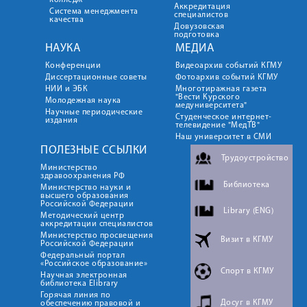
колледж
Аккредитация
Система менеджмента
специалистов
качества
Довузовская
подготовка
НАУКА
МЕДИА
Конференции
Видеоархив событий КГМУ
Диссертационные советы
Фотоархив событий КГМУ
НИИ и ЭБК
Многотиражная газета
"Вести Курского
Молодежная наука
медуниверситета"
Научные периодические
Студенческое интернет-
издания
телевидение "МедТВ"
Наш университет в СМИ
ПОЛЕЗНЫЕ ССЫЛКИ
Трудоустройство
Министерство
здравоохранения РФ
Библиотека
Министерство науки и
высшего образования
Российской Федерации
Library (ENG)
Методический центр
аккредитации специалистов
Министерство просвещения
Визит в КГМУ
Российской Федерации
Федеральный портал
«Российское образование»
Спорт в КГМУ
Научная электронная
библиотека Elibrary
Горячая линия по
Досуг в КГМУ
обеспечению правовой и