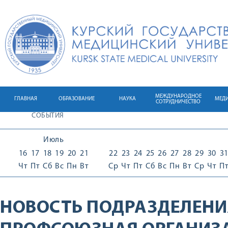
МЕЖДУНАРОДНОЕ
ГЛАВНАЯ
ОБРАЗОВАНИЕ
НАУКА
МЕД
СОТРУДНИЧЕСТВО
СОБЫТИЯ
Июль
16
17
18
19
20
21
22
23
24
25
26
27
28
29
30
3
Чт
Пт
Сб
Вс
Пн
Вт
Ср
Чт
Пт
Сб
Вс
Пн
Вт
Ср
Чт
П
НОВОСТЬ ПОДРАЗДЕЛЕНИ