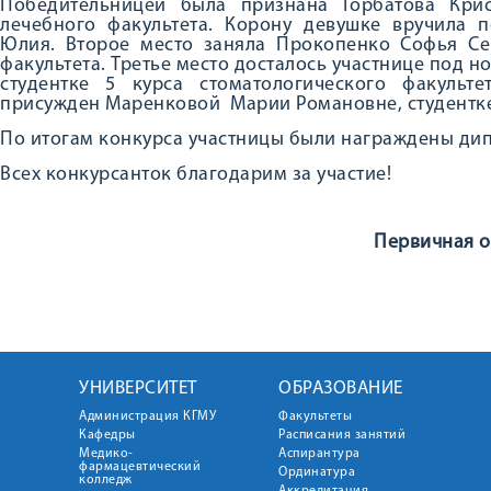
Победительницей была признана Горбатова Крис
лечебного факультета. Корону девушке вручила 
Юлия. Второе место заняла Прокопенко Софья Сер
факультета. Третье место досталось участнице под 
студентке 5 курса стоматологического факульт
присужден Маренковой Марии Романовне, студентке
По итогам конкурса участницы были награждены ди
Всех конкурсанток благодарим за участие!
Первичная о
УНИВЕРСИТЕТ
ОБРАЗОВАНИЕ
Администрация КГМУ
Факультеты
Кафедры
Расписания занятий
Медико-
Аспирантура
фармацевтический
Ординатура
колледж