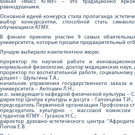
Финал «Мисс КГМУ» – это традиционно яркое
равнодушными.
Основной идеей конкурса стала пропаганда эстетич
выбор конкурсантки, способной стать символ
обучающихся КГМУ.
В финале приняли участие 9 самых обаятельны
университета, которые прошли предварительный отб
Лучшую выбирало компетентное жюри:
проректор по научной работе и инновационно
нормальной физиологии, доктор медицинских наук, д
проректор по воспитательной работе, социальному 
доцент – Шульгина Т.А.;
начальник управления государственного заказа и
университета – Антошин Л.Н.;
и.о. заведующего кафедрой физической культуры – С
директор Центра культуры и досуга – Гапонцева Т.И.;
председатель Первичной организации Профсоюза сту
председатель культурно – массовой комиссии
студентов КГМУ – Гусаков Н.С.;
директор духовно-эстетического центра "Афродита
Попов Е.В.