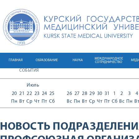
МЕЖДУНАРОДНОЕ
ГЛАВНАЯ
ОБРАЗОВАНИЕ
НАУКА
МЕД
СОТРУДНИЧЕСТВО
СОБЫТИЯ
Июль
20
21
22
23
24
25
26
27
28
29
30
31
1
2
3
4
Пн
Вт
Ср
Чт
Пт
Сб
Вс
Пн
Вт
Ср
Чт
Пт
Сб
Вс
Пн
В
НОВОСТЬ ПОДРАЗДЕЛЕНИ