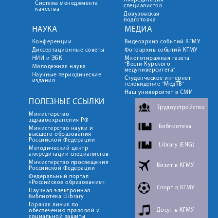
Аккредитация
Система менеджмента
специалистов
качества
Довузовская
подготовка
НАУКА
МЕДИА
Конференции
Видеоархив событий КГМУ
Диссертационные советы
Фотоархив событий КГМУ
НИИ и ЭБК
Многотиражная газета
"Вести Курского
Молодежная наука
медуниверситета"
Научные периодические
Студенческое интернет-
издания
телевидение "МедТВ"
Наш университет в СМИ
ПОЛЕЗНЫЕ ССЫЛКИ
Трудоустройство
Министерство
здравоохранения РФ
Библиотека
Министерство науки и
высшего образования
Российской Федерации
Library (ENG)
Методический центр
аккредитации специалистов
Министерство просвещения
Визит в КГМУ
Российской Федерации
Федеральный портал
«Российское образование»
Спорт в КГМУ
Научная электронная
библиотека Elibrary
Горячая линия по
Досуг в КГМУ
обеспечению правовой и
социальной защиты