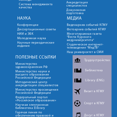
колледж
Аккредитация
Система менеджмента
специалистов
качества
Довузовская
подготовка
НАУКА
МЕДИА
Конференции
Видеоархив событий КГМУ
Диссертационные советы
Фотоархив событий КГМУ
НИИ и ЭБК
Многотиражная газета
"Вести Курского
Молодежная наука
медуниверситета"
Научные периодические
Студенческое интернет-
издания
телевидение "МедТВ"
Наш университет в СМИ
ПОЛЕЗНЫЕ ССЫЛКИ
Трудоустройство
Министерство
здравоохранения РФ
Библиотека
Министерство науки и
высшего образования
Российской Федерации
Library (ENG)
Методический центр
аккредитации специалистов
Министерство просвещения
Визит в КГМУ
Российской Федерации
Федеральный портал
«Российское образование»
Спорт в КГМУ
Научная электронная
библиотека Elibrary
Горячая линия по
Досуг в КГМУ
обеспечению правовой и