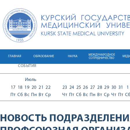
МЕЖДУНАРОДНОЕ
ГЛАВНАЯ
ОБРАЗОВАНИЕ
НАУКА
МЕД
СОТРУДНИЧЕСТВО
СОБЫТИЯ
Июль
17
18
19
20
21
22
23
24
25
26
27
28
29
30
31
1
Пт
Сб
Вс
Пн
Вт
Ср
Чт
Пт
Сб
Вс
Пн
Вт
Ср
Чт
Пт
С
НОВОСТЬ ПОДРАЗДЕЛЕНИ