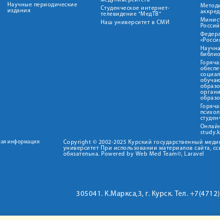
медуниверситета"
Научные периодические
Метод
Студенческое интернет-
издания
аккред
телевидение "МедТВ"
Минис
Наш университет в СМИ
Росси
Федер
«Росси
Научна
библио
Горяча
обеспе
социа
обуча
образ
орган
образ
Горяча
психо
студен
Онлай
study.
ная информация
Copyright © 2002-2025 Курский государственный мед
университет При использовании материалов сайта, сс
обязательна. Powered by Web Med Team©, Laravel
305041. К.Маркса,3, г. Курск. Тел. +7(471