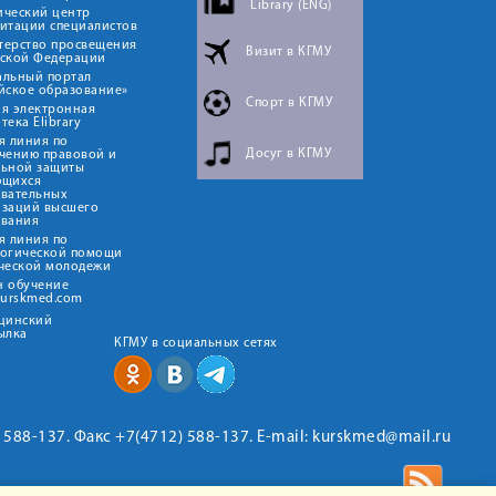
Library (ENG)
ический центр
итации специалистов
терство просвещения
Визит в КГМУ
йской Федерации
альный портал
йское образование»
Спорт в КГМУ
я электронная
тека Elibrary
я линия по
Досуг в КГМУ
чению правовой и
льной защиты
ющихся
овательных
изаций высшего
ования
я линия по
логической помощи
ческой молодежи
н обучение
kurskmed.com
ицинский
ылка
КГМУ в социальных сетях
2) 588-137. Факс +7(4712) 588-137. E-mail: kurskmed@mail.ru