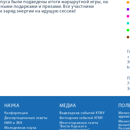
рпуса были подведены итоги маршрутной игры, на
ными подарками и призами. Все участники
 заряд энергии на идущую сессию!
Г
+
3
k
П
7
3
НАУКА
МЕДИА
ПОЛ
Конференции
Видеоархив событий КГМУ
Минис
здрав
Диссертационные советы
Фотоархив событий КГМУ
Минист
НИИ и ЭБК
Многотиражная газета
высше
"Вести Курского
Молодежная наука
Росси