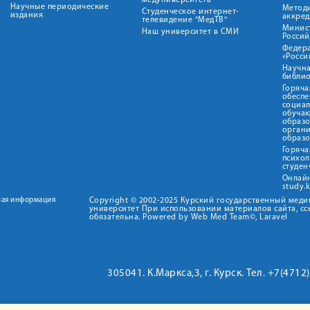
медуниверситета"
Научные периодические
Метод
Студенческое интернет-
издания
аккред
телевидение "МедТВ"
Минис
Наш университет в СМИ
Росси
Федер
«Росси
Научна
библио
Горяча
обеспе
социа
обуча
образ
орган
образ
Горяча
психо
студен
Онлай
study.
ная информация
Copyright © 2002-2025 Курский государственный мед
университет При использовании материалов сайта, сс
обязательна. Powered by Web Med Team©, Laravel
305041. К.Маркса,3, г. Курск. Тел. +7(471