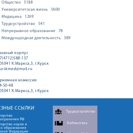
Общество
3188
Университетская жизнь
5600
Медицина
1269
Трудоустройство
541
Непрерывное образование
78
Международная деятельность
389
лавный корпус
7(4712)588-137
05041 К.Маркса,3, г.Курск
urskmed@mail.ru
риемная комиссия
4-50-48
05041 К.Маркса,3, г.Курск
ЕЗНЫЕ ССЫЛКИ
Трудоустройство
терство
оохранения РФ
Библиотека
ерство науки и
го образования
йской Федерации