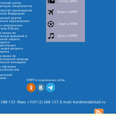
Library (ENG)
ический центр
итации специалистов
терство просвещения
Визит в КГМУ
йской Федерации
альный портал
йское образование»
Спорт в КГМУ
я электронная
тека Elibrary
я линия по
Досуг в КГМУ
чению правовой и
льной защиты
ющихся
овательных
изаций высшего
ования
я линия по
логической помощи
ческой молодежи
н обучение
kurskmed.com
ицинский
ылка
КГМУ в социальных сетях
2) 588-137. Факс +7(4712) 588-137. E-mail: kurskmed@mail.ru