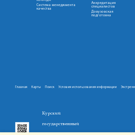
колледж
Аккредитация
Система менеджмента
специалистов
качества
Довузовская
подготовка
Главная
Карты
Поиск
Условия использования информации
Экстрен
Курский
государственный
медицинский