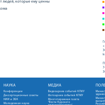
т людей, которые ему ценны
кома
Г
+
3
k
П
7
3
НАУКА
МЕДИА
ПОЛ
Конференции
Видеоархив событий КГМУ
Минис
здрав
Диссертационные советы
Фотоархив событий КГМУ
Минист
НИИ и ЭБК
Многотиражная газета
высше
"Вести Курского
Молодежная наука
Росси