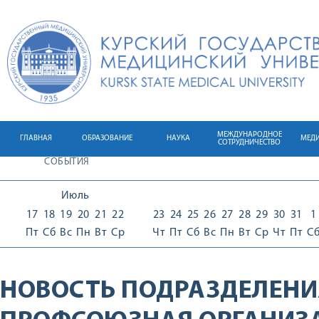
МЕЖДУНАРОДНОЕ
ГЛАВНАЯ
ОБРАЗОВАНИЕ
НАУКА
МЕД
СОТРУДНИЧЕСТВО
СОБЫТИЯ
Июль
17
18
19
20
21
22
23
24
25
26
27
28
29
30
31
1
Пт
Сб
Вс
Пн
Вт
Ср
Чт
Пт
Сб
Вс
Пн
Вт
Ср
Чт
Пт
С
НОВОСТЬ ПОДРАЗДЕЛЕНИ