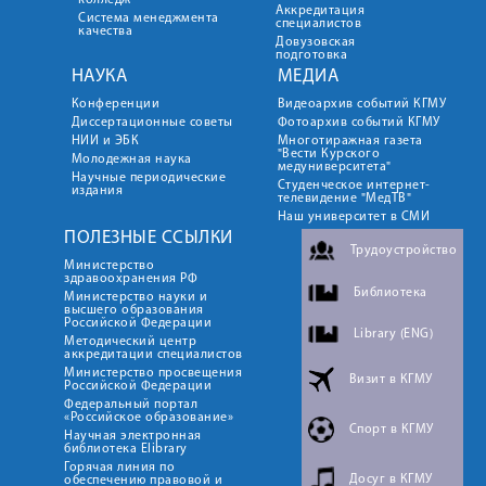
колледж
Аккредитация
Система менеджмента
специалистов
качества
Довузовская
подготовка
НАУКА
МЕДИА
Конференции
Видеоархив событий КГМУ
Диссертационные советы
Фотоархив событий КГМУ
НИИ и ЭБК
Многотиражная газета
"Вести Курского
Молодежная наука
медуниверситета"
Научные периодические
Студенческое интернет-
издания
телевидение "МедТВ"
Наш университет в СМИ
ПОЛЕЗНЫЕ ССЫЛКИ
Трудоустройство
Министерство
здравоохранения РФ
Библиотека
Министерство науки и
высшего образования
Российской Федерации
Library (ENG)
Методический центр
аккредитации специалистов
Министерство просвещения
Визит в КГМУ
Российской Федерации
Федеральный портал
«Российское образование»
Спорт в КГМУ
Научная электронная
библиотека Elibrary
Горячая линия по
Досуг в КГМУ
обеспечению правовой и