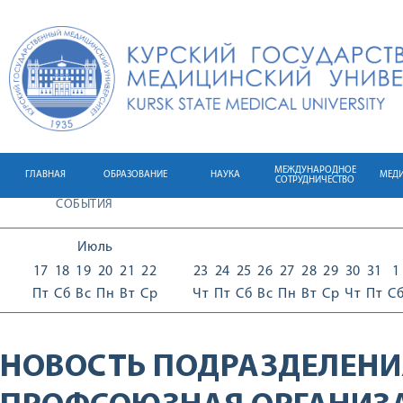
МЕЖДУНАРОДНОЕ
ГЛАВНАЯ
ОБРАЗОВАНИЕ
НАУКА
МЕД
СОТРУДНИЧЕСТВО
СОБЫТИЯ
Июль
17
18
19
20
21
22
23
24
25
26
27
28
29
30
31
1
Пт
Сб
Вс
Пн
Вт
Ср
Чт
Пт
Сб
Вс
Пн
Вт
Ср
Чт
Пт
С
НОВОСТЬ ПОДРАЗДЕЛЕНИ