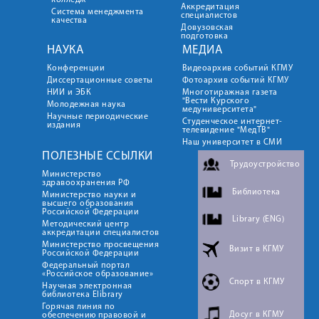
колледж
Аккредитация
Система менеджмента
специалистов
качества
Довузовская
подготовка
НАУКА
МЕДИА
Конференции
Видеоархив событий КГМУ
Диссертационные советы
Фотоархив событий КГМУ
НИИ и ЭБК
Многотиражная газета
"Вести Курского
Молодежная наука
медуниверситета"
Научные периодические
Студенческое интернет-
издания
телевидение "МедТВ"
Наш университет в СМИ
ПОЛЕЗНЫЕ ССЫЛКИ
Трудоустройство
Министерство
здравоохранения РФ
Библиотека
Министерство науки и
высшего образования
Российской Федерации
Library (ENG)
Методический центр
аккредитации специалистов
Министерство просвещения
Визит в КГМУ
Российской Федерации
Федеральный портал
«Российское образование»
Спорт в КГМУ
Научная электронная
библиотека Elibrary
Горячая линия по
Досуг в КГМУ
обеспечению правовой и