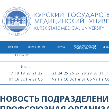
МЕЖДУНАРОДНОЕ
ГЛАВНАЯ
ОБРАЗОВАНИЕ
НАУКА
МЕД
СОТРУДНИЧЕСТВО
СОБЫТИЯ
Июль
17
18
19
20
21
22
23
24
25
26
27
28
29
30
31
1
Пт
Сб
Вс
Пн
Вт
Ср
Чт
Пт
Сб
Вс
Пн
Вт
Ср
Чт
Пт
С
НОВОСТЬ ПОДРАЗДЕЛЕНИ