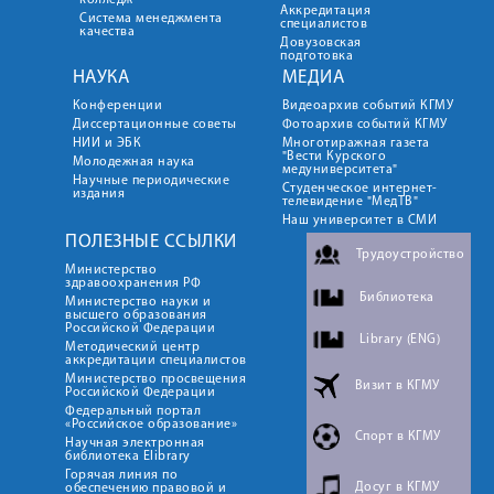
колледж
Аккредитация
Система менеджмента
специалистов
качества
Довузовская
подготовка
НАУКА
МЕДИА
Конференции
Видеоархив событий КГМУ
Диссертационные советы
Фотоархив событий КГМУ
НИИ и ЭБК
Многотиражная газета
"Вести Курского
Молодежная наука
медуниверситета"
Научные периодические
Студенческое интернет-
издания
телевидение "МедТВ"
Наш университет в СМИ
ПОЛЕЗНЫЕ ССЫЛКИ
Трудоустройство
Министерство
здравоохранения РФ
Библиотека
Министерство науки и
высшего образования
Российской Федерации
Library (ENG)
Методический центр
аккредитации специалистов
Министерство просвещения
Визит в КГМУ
Российской Федерации
Федеральный портал
«Российское образование»
Спорт в КГМУ
Научная электронная
библиотека Elibrary
Горячая линия по
Досуг в КГМУ
обеспечению правовой и