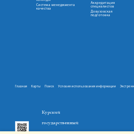
колледж
Аккредитация
Система менеджмента
специалистов
качества
Довузовская
подготовка
Главная
Карты
Поиск
Условия использования информации
Экстрен
Курский
государственный
медицинский