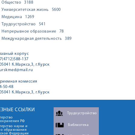
Общество
3188
Университетская жизнь
5600
Медицина
1269
Трудоустройство
541
Непрерывное образование
78
Международная деятельность
389
лавный корпус
7(4712)588-137
05041 К.Маркса,3, г.Курск
urskmed@mail.ru
риемная комиссия
4-50-48
05041 К.Маркса,3, г.Курск
ЕЗНЫЕ ССЫЛКИ
Трудоустройство
терство
оохранения РФ
Библиотека
ерство науки и
го образования
йской Федерации