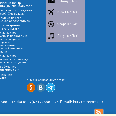
Library (ENG)
ический центр
итации специалистов
терство просвещения
Визит в КГМУ
йской Федерации
альный портал
йское образование»
Спорт в КГМУ
я электронная
тека Elibrary
я линия по
Досуг в КГМУ
чению правовой и
льной защиты
ющихся
овательных
изаций высшего
ования
я линия по
логической помощи
ческой молодежи
н обучение
kurskmed.com
ицинский
ылка
КГМУ в социальных сетях
2) 588-137. Факс +7(4712) 588-137. E-mail: kurskmed@mail.ru