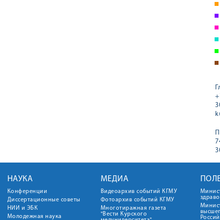
Г
+
3
k
П
7
3
НАУКА
МЕДИА
ПОЛ
Конференции
Видеоархив событий КГМУ
Минис
здрав
Диссертационные советы
Фотоархив событий КГМУ
Минист
НИИ и ЭБК
Многотиражная газета
высше
"Вести Курского
Молодежная наука
Росси