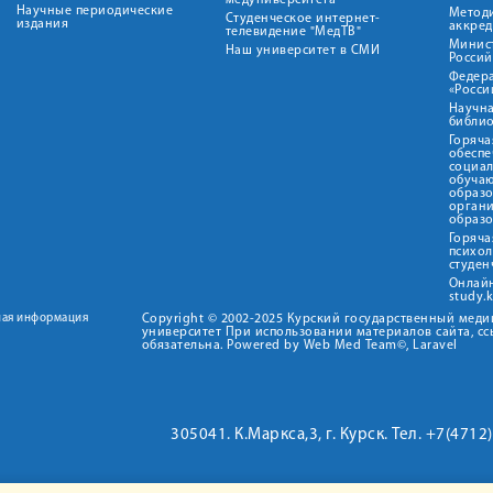
медуниверситета"
Научные периодические
Метод
Студенческое интернет-
издания
аккред
телевидение "МедТВ"
Минис
Наш университет в СМИ
Росси
Федер
«Росси
Научна
библио
Горяча
обеспе
социа
обуча
образ
орган
образ
Горяча
психо
студен
Онлай
study.
ная информация
Copyright © 2002-2025 Курский государственный мед
университет При использовании материалов сайта, сс
обязательна. Powered by Web Med Team©, Laravel
305041. К.Маркса,3, г. Курск. Тел. +7(471