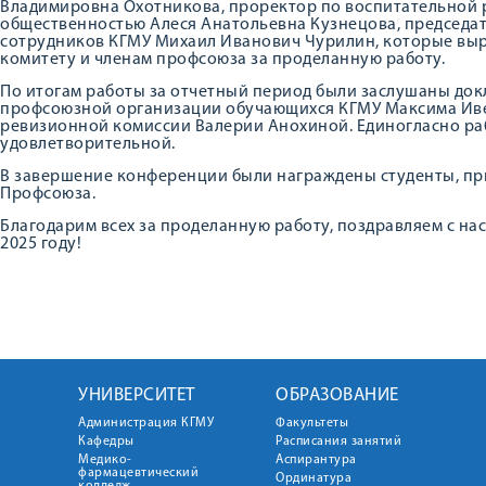
Владимировна Охотникова, проректор по воспитательной р
общественностью Алеся Анатольевна Кузнецова, председ
сотрудников КГМУ Михаил Иванович Чурилин, которые вы
комитету и членам профсоюза за проделанную работу.
По итогам работы за отчетный период были заслушаны до
профсоюзной организации обучающихся КГМУ Максима Иве
ревизионной комиссии Валерии Анохиной. Единогласно ра
удовлетворительной.
В завершение конференции были награждены студенты, пр
Профсоюза.
Благодарим всех за проделанную работу, поздравляем с н
2025 году!
УНИВЕРСИТЕТ
ОБРАЗОВАНИЕ
Администрация КГМУ
Факультеты
Кафедры
Расписания занятий
Медико-
Аспирантура
фармацевтический
Ординатура