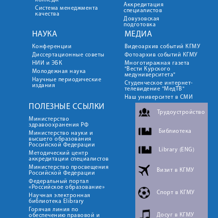
колледж
Аккредитация
Система менеджмента
специалистов
качества
Довузовская
подготовка
НАУКА
МЕДИА
Конференции
Видеоархив событий КГМУ
Диссертационные советы
Фотоархив событий КГМУ
НИИ и ЭБК
Многотиражная газета
"Вести Курского
Молодежная наука
медуниверситета"
Научные периодические
Студенческое интернет-
издания
телевидение "МедТВ"
Наш университет в СМИ
ПОЛЕЗНЫЕ ССЫЛКИ
Трудоустройство
Министерство
здравоохранения РФ
Библиотека
Министерство науки и
высшего образования
Российской Федерации
Library (ENG)
Методический центр
аккредитации специалистов
Министерство просвещения
Визит в КГМУ
Российской Федерации
Федеральный портал
«Российское образование»
Спорт в КГМУ
Научная электронная
библиотека Elibrary
Горячая линия по
Досуг в КГМУ
обеспечению правовой и