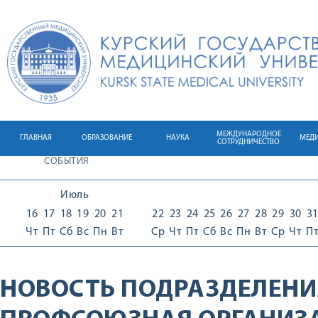
МЕЖДУНАРОДНОЕ
ГЛАВНАЯ
ОБРАЗОВАНИЕ
НАУКА
МЕД
СОТРУДНИЧЕСТВО
СОБЫТИЯ
Июль
16
17
18
19
20
21
22
23
24
25
26
27
28
29
30
3
Чт
Пт
Сб
Вс
Пн
Вт
Ср
Чт
Пт
Сб
Вс
Пн
Вт
Ср
Чт
П
НОВОСТЬ ПОДРАЗДЕЛЕНИ