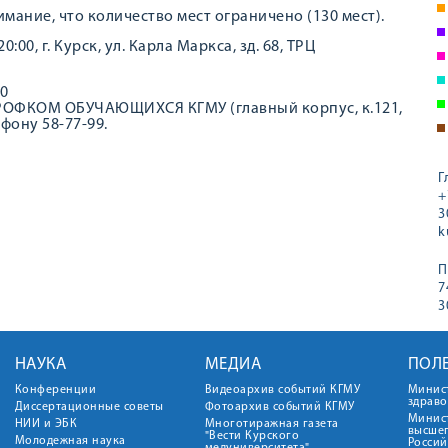
имание, что количество мест ограничено (130 мест).
:00, г. Курск, ул. Карла Маркса, зд. 68, ТРЦ
30
ПРОФКОМ ОБУЧАЮЩИХСЯ КГМУ (главный корпус, к.121,
ефону 58-77-99.
Г
+
3
k
П
7
3
НАУКА
МЕДИА
ПОЛ
Конференции
Видеоархив событий КГМУ
Минис
здрав
Диссертационные советы
Фотоархив событий КГМУ
Минист
НИИ и ЭБК
Многотиражная газета
высше
"Вести Курского
Молодежная наука
Росси