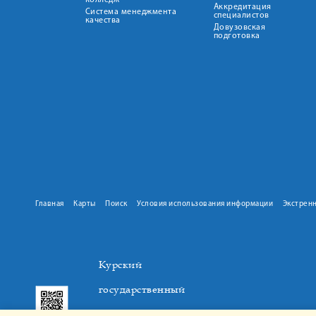
колледж
Аккредитация
Система менеджмента
специалистов
качества
Довузовская
подготовка
Главная
Карты
Поиск
Условия использования информации
Экстрен
Курский
государственный
медицинский