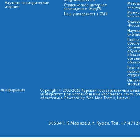
медуниверситета"
Научные периодические
Метод
Студенческое интернет-
издания
аккред
телевидение "МедТВ"
Минис
Наш университет в СМИ
Росси
Федер
«Росси
Научна
библио
Горяча
обеспе
социа
обуча
образ
орган
образ
Горяча
психо
студен
Онлай
study.
ная информация
Copyright © 2002-2025 Курский государственный мед
университет При использовании материалов сайта, сс
обязательна. Powered by Web Med Team©, Laravel
305041. К.Маркса,3, г. Курск. Тел. +7(471