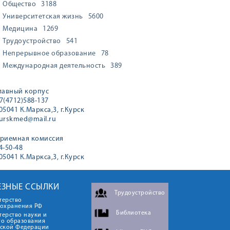
Общество
3188
Университетская жизнь
5600
Медицина
1269
Трудоустройство
541
Непрерывное образование
78
Международная деятельность
389
лавный корпус
7(4712)588-137
05041 К.Маркса,3, г.Курск
urskmed@mail.ru
риемная комиссия
4-50-48
05041 К.Маркса,3, г.Курск
ЕЗНЫЕ ССЫЛКИ
Трудоустройство
терство
оохранения РФ
Библиотека
ерство науки и
го образования
йской Федерации