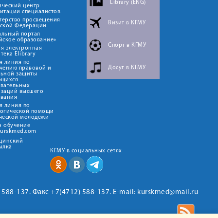
Library (ENG)
ический центр
итации специалистов
терство просвещения
Визит в КГМУ
йской Федерации
альный портал
йское образование»
Спорт в КГМУ
я электронная
тека Elibrary
я линия по
Досуг в КГМУ
чению правовой и
льной защиты
ющихся
овательных
изаций высшего
ования
я линия по
логической помощи
ческой молодежи
н обучение
kurskmed.com
ицинский
ылка
КГМУ в социальных сетях
2) 588-137. Факс +7(4712) 588-137. E-mail: kurskmed@mail.ru