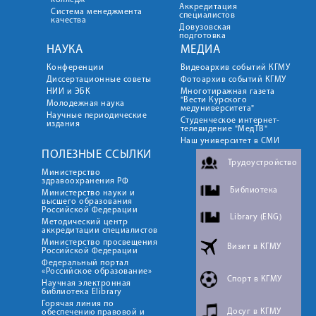
колледж
Аккредитация
Система менеджмента
специалистов
качества
Довузовская
подготовка
НАУКА
МЕДИА
Конференции
Видеоархив событий КГМУ
Диссертационные советы
Фотоархив событий КГМУ
НИИ и ЭБК
Многотиражная газета
"Вести Курского
Молодежная наука
медуниверситета"
Научные периодические
Студенческое интернет-
издания
телевидение "МедТВ"
Наш университет в СМИ
ПОЛЕЗНЫЕ ССЫЛКИ
Трудоустройство
Министерство
здравоохранения РФ
Библиотека
Министерство науки и
высшего образования
Российской Федерации
Library (ENG)
Методический центр
аккредитации специалистов
Министерство просвещения
Визит в КГМУ
Российской Федерации
Федеральный портал
«Российское образование»
Спорт в КГМУ
Научная электронная
библиотека Elibrary
Горячая линия по
Досуг в КГМУ
обеспечению правовой и