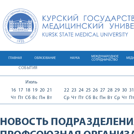
МЕЖДУНАРОДНОЕ
ГЛАВНАЯ
ОБРАЗОВАНИЕ
НАУКА
МЕД
СОТРУДНИЧЕСТВО
СОБЫТИЯ
Июль
16
17
18
19
20
21
22
23
24
25
26
27
28
29
30
3
Чт
Пт
Сб
Вс
Пн
Вт
Ср
Чт
Пт
Сб
Вс
Пн
Вт
Ср
Чт
П
НОВОСТЬ ПОДРАЗДЕЛЕНИ