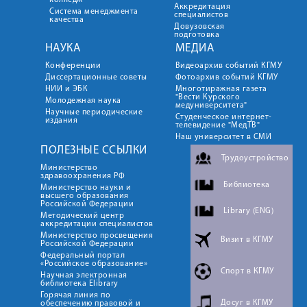
колледж
Аккредитация
Система менеджмента
специалистов
качества
Довузовская
подготовка
НАУКА
МЕДИА
Конференции
Видеоархив событий КГМУ
Диссертационные советы
Фотоархив событий КГМУ
НИИ и ЭБК
Многотиражная газета
"Вести Курского
Молодежная наука
медуниверситета"
Научные периодические
Студенческое интернет-
издания
телевидение "МедТВ"
Наш университет в СМИ
ПОЛЕЗНЫЕ ССЫЛКИ
Трудоустройство
Министерство
здравоохранения РФ
Библиотека
Министерство науки и
высшего образования
Российской Федерации
Library (ENG)
Методический центр
аккредитации специалистов
Министерство просвещения
Визит в КГМУ
Российской Федерации
Федеральный портал
«Российское образование»
Спорт в КГМУ
Научная электронная
библиотека Elibrary
Горячая линия по
Досуг в КГМУ
обеспечению правовой и