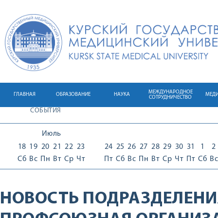
МЕЖДУНАРОДНОЕ
ГЛАВНАЯ
ОБРАЗОВАНИЕ
НАУКА
МЕД
СОТРУДНИЧЕСТВО
СОБЫТИЯ
Июль
18
19
20
21
22
23
24
25
26
27
28
29
30
31
1
2
Сб
Вс
Пн
Вт
Ср
Чт
Пт
Сб
Вс
Пн
Вт
Ср
Чт
Пт
Сб
Вс
НОВОСТЬ ПОДРАЗДЕЛЕНИ