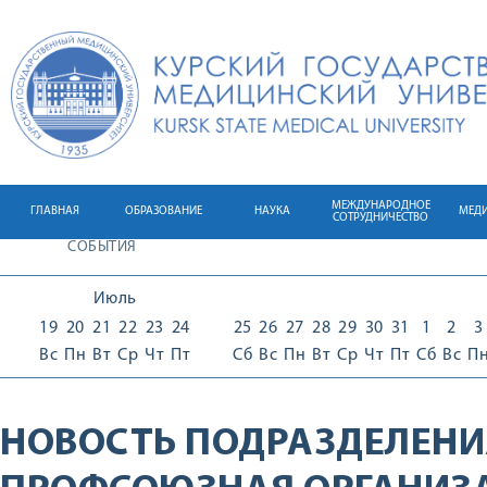
МЕЖДУНАРОДНОЕ
ГЛАВНАЯ
ОБРАЗОВАНИЕ
НАУКА
МЕД
СОТРУДНИЧЕСТВО
СОБЫТИЯ
Июль
19
20
21
22
23
24
25
26
27
28
29
30
31
1
2
3
Вс
Пн
Вт
Ср
Чт
Пт
Сб
Вс
Пн
Вт
Ср
Чт
Пт
Сб
Вс
П
НОВОСТЬ ПОДРАЗДЕЛЕНИ