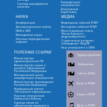
колледж
Аккредитация
Система менеджмента
специалистов
качества
Довузовская
подготовка
НАУКА
МЕДИА
Конференции
Видеоархив событий КГМУ
Диссертационные советы
Фотоархив событий КГМУ
НИИ и ЭБК
Многотиражная газета
"Вести Курского
Молодежная наука
медуниверситета"
Научные периодические
Студенческое интернет-
издания
телевидение "МедТВ"
Наш университет в СМИ
ПОЛЕЗНЫЕ ССЫЛКИ
Трудоустройство
Министерство
здравоохранения РФ
Библиотека
Министерство науки и
высшего образования
Российской Федерации
Library (ENG)
Методический центр
аккредитации специалистов
Министерство просвещения
Визит в КГМУ
Российской Федерации
Федеральный портал
«Российское образование»
Спорт в КГМУ
Научная электронная
библиотека Elibrary
Горячая линия по
Досуг в КГМУ
обеспечению правовой и