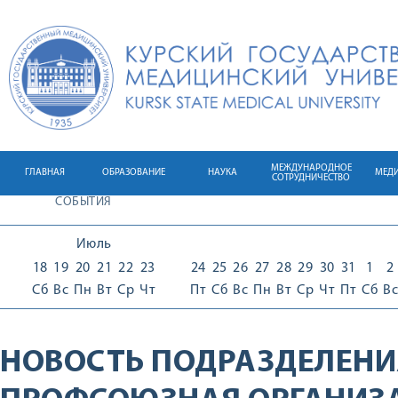
МЕЖДУНАРОДНОЕ
ГЛАВНАЯ
ОБРАЗОВАНИЕ
НАУКА
МЕД
СОТРУДНИЧЕСТВО
СОБЫТИЯ
Июль
18
19
20
21
22
23
24
25
26
27
28
29
30
31
1
2
Сб
Вс
Пн
Вт
Ср
Чт
Пт
Сб
Вс
Пн
Вт
Ср
Чт
Пт
Сб
Вс
НОВОСТЬ ПОДРАЗДЕЛЕНИ