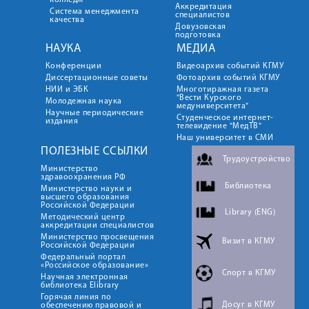
колледж
Аккредитация
Система менеджмента
специалистов
качества
Довузовская
подготовка
НАУКА
МЕДИА
Конференции
Видеоархив событий КГМУ
Диссертационные советы
Фотоархив событий КГМУ
НИИ и ЭБК
Многотиражная газета
"Вести Курского
Молодежная наука
медуниверситета"
Научные периодические
Студенческое интернет-
издания
телевидение "МедТВ"
Наш университет в СМИ
ПОЛЕЗНЫЕ ССЫЛКИ
Трудоустройство
Министерство
здравоохранения РФ
Библиотека
Министерство науки и
высшего образования
Российской Федерации
Library (ENG)
Методический центр
аккредитации специалистов
Министерство просвещения
Визит в КГМУ
Российской Федерации
Федеральный портал
«Российское образование»
Спорт в КГМУ
Научная электронная
библиотека Elibrary
Горячая линия по
Досуг в КГМУ
обеспечению правовой и