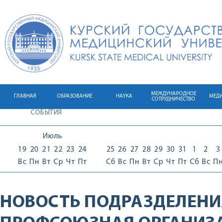
МЕЖДУНАРОДНОЕ
ГЛАВНАЯ
ОБРАЗОВАНИЕ
НАУКА
МЕД
СОТРУДНИЧЕСТВО
СОБЫТИЯ
Июль
19
20
21
22
23
24
25
26
27
28
29
30
31
1
2
3
Вс
Пн
Вт
Ср
Чт
Пт
Сб
Вс
Пн
Вт
Ср
Чт
Пт
Сб
Вс
П
НОВОСТЬ ПОДРАЗДЕЛЕНИ