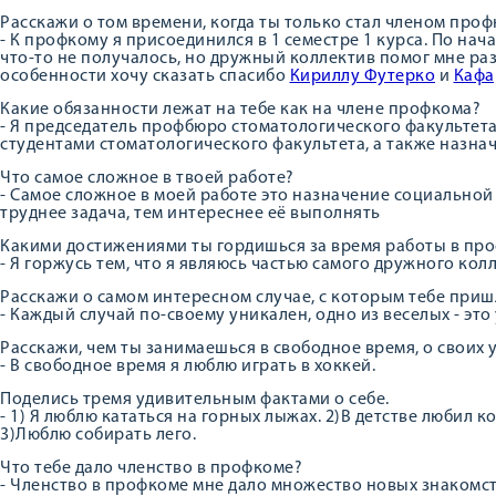
Расскажи о том времени, когда ты только стал членом про
- К профкому я присоединился в 1 семестре 1 курса. По на
что-то не получалось, но дружный коллектив помог мне разо
особенности хочу сказать спасибо
Кириллу Футерко
и
Кафа
Какие обязанности лежат на тебе как на члене профкома?
- Я председатель профбюро стоматологического факультета,
студентами стоматологического факультета, а также назна
Что самое сложное в твоей работе?
- Самое сложное в моей работе это назначение социальной 
труднее задача, тем интереснее её выполнять
Какими достижениями ты гордишься за время работы в пр
- Я горжусь тем, что я являюсь частью самого дружного кол
Расскажи о самом интересном случае, с которым тебе приш
- Каждый случай по-своему уникален, одно из веселых - эт
Расскажи, чем ты занимаешься в свободное время, о своих 
- В свободное время я люблю играть в хоккей.
Поделись тремя удивительным фактами о себе.
- 1) Я люблю кататься на горных лыжах. 2)В детстве любил
3)Люблю собирать лего.
Что тебе дало членство в профкоме?
- Членство в профкоме мне дало множество новых знакомст