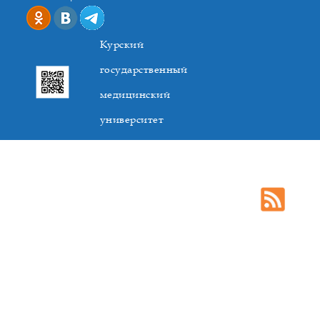
Курский
государственный
медицинский
университет
305041. К.Маркса,3, г. Курск. Тел. +7(4712) 588-137. Факс
+7(4712) 588-137. E-mail: kurskmed@mail.ru