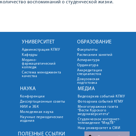
количество воспоминаний о студенческой жизни.
УНИВЕРСИТЕТ
ОБРАЗОВАНИЕ
Администрация КГМУ
Факультеты
Кафедры
Расписания занятий
Медико-
Аспирантура
фармацевтический
Ординатура
колледж
Аккредитация
Система менеджмента
специалистов
качества
Довузовская
подготовка
НАУКА
МЕДИА
Конференции
Видеоархив событий КГМУ
Диссертационные советы
Фотоархив событий КГМУ
НИИ и ЭБК
Многотиражная газета
"Вести Курского
Молодежная наука
медуниверситета"
Научные периодические
Студенческое интернет-
издания
телевидение "МедТВ"
Наш университет в СМИ
ПОЛЕЗНЫЕ ССЫЛКИ