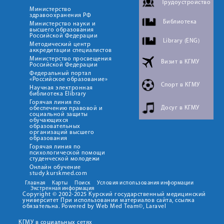
Трудоустройство
Министерство
здравоохранения РФ
Библиотека
Министерство науки и
высшего образования
Российской Федерации
Library (ENG)
Методический центр
аккредитации специалистов
Министерство просвещения
Визит в КГМУ
Российской Федерации
Федеральный портал
«Российское образование»
Спорт в КГМУ
Научная электронная
библиотека Elibrary
Горячая линия по
Досуг в КГМУ
обеспечению правовой и
социальной защиты
обучающихся
образовательных
организаций высшего
образования
Горячая линия по
психологической помощи
студенческой молодежи
Онлайн обучение
study.kurskmed.com
Главная
Карты
Поиск
Условия использования информации
Экстренная информация
Copyright © 2002-2025 Курский государственный медицинский
университет При использовании материалов сайта, ссылка
обязательна. Powered by Web Med Team©, Laravel
КГМУ в социальных сетях