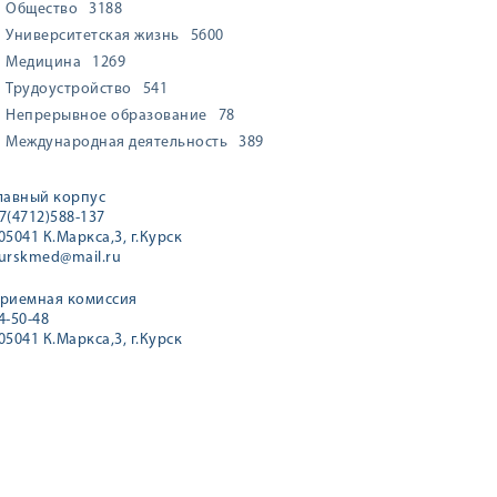
Общество
3188
Университетская жизнь
5600
Медицина
1269
Трудоустройство
541
Непрерывное образование
78
Международная деятельность
389
лавный корпус
7(4712)588-137
05041 К.Маркса,3, г.Курск
urskmed@mail.ru
риемная комиссия
4-50-48
05041 К.Маркса,3, г.Курск