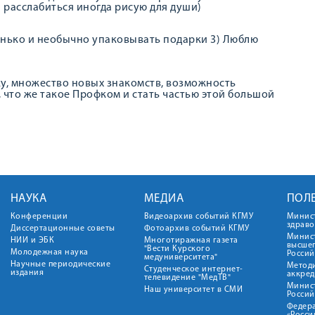
 расслабиться иногда рисую для души)
венько и необычно упаковывать подарки 3) Люблю
ку, множество новых знакомств, возможность
, что же такое Профком и стать частью этой большой
НАУКА
МЕДИА
ПОЛ
Конференции
Видеоархив событий КГМУ
Минис
здрав
Диссертационные советы
Фотоархив событий КГМУ
Минист
НИИ и ЭБК
Многотиражная газета
высше
"Вести Курского
Молодежная наука
Росси
медуниверситета"
Научные периодические
Метод
Студенческое интернет-
издания
аккред
телевидение "МедТВ"
Минис
Наш университет в СМИ
Росси
Федер