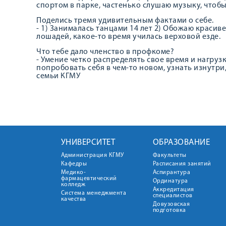
спортом в парке, частенько слушаю музыку, чтобы
Поделись тремя удивительным фактами о себе.
- 1) Занималась танцами 14 лет 2) Обожаю краси
лошадей, какое-то время училась верховой езде.
Что тебе дало членство в профкоме?
- Умение четко распределять свое время и нагруз
попробовать себя в чем-то новом, узнать изнутри
семьи КГМУ
УНИВЕРСИТЕТ
ОБРАЗОВАНИЕ
Администрация КГМУ
Факультеты
Кафедры
Расписания занятий
Медико-
Аспирантура
фармацевтический
Ординатура
колледж
Аккредитация
Система менеджмента
специалистов
качества
Довузовская
подготовка