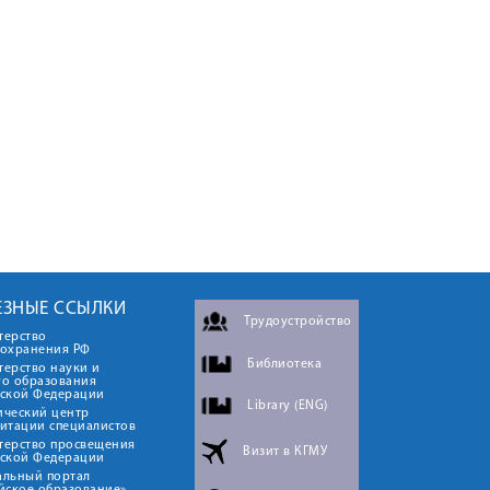
ЕЗНЫЕ ССЫЛКИ
Трудоустройство
терство
оохранения РФ
Библиотека
ерство науки и
го образования
йской Федерации
Library (ENG)
ический центр
итации специалистов
терство просвещения
Визит в КГМУ
йской Федерации
альный портал