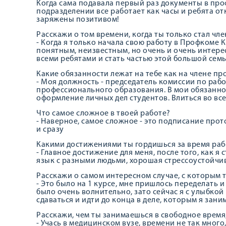
Когда сама подавала первый раз документы в проф
подразделении все работает как часы и ребята от
заряжены позитивом!
Расскажи о том времени, когда ты только стал ч
- Когда я только начала свою работу в Профкоме КГ
понятным, неизвестным, но очень и очень интере
всеми ребятами и стать частью этой большой се
Какие обязанности лежат на тебе как на члене п
- Моя должность - председатель комиссии по раб
профессионального образования. В мои обязанно
оформление личных дел студентов. Влиться во вс
Что самое сложное в твоей работе?
- Наверное, самое сложное - это подписание прото
и сразу
Какими достижениями ты гордишься за время ра
- Главное достижение для меня, после того, как я
язык с разными людьми, хорошая стрессоустойчив
Расскажи о самом интересном случае, с которым 
- Это было на 1 курсе, мне пришлось переделать и
было очень волнительно, зато сейчас я с улыбкой
сдаваться и идти до конца в деле, которым я зани
Расскажи, чем ты занимаешься в свободное время,
- Учась в медицинском вузе, времени не так много