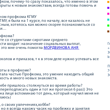
ком, почему-то сразу показалось, что именно в этом
крыты к новым знакомствам, всегда готовы помочь и
леном профкома КГМУ
МУ, я была на 1 курсе, по началу, все казалось не
сным, хотелось как можно скорее познакомиться со
мьи…
рофкома?
оте со студентами-сиротами среднего
сти входит: назначение социальных выплат,
Г
е это мне очень помогла
МОРДВИНОВА АНЯ
+
3
k
колов и приказов, т к в этом деле нужно успевать все
П
боты в профкоме?
7
 стала частью Профкома, это умение находить общий
3
ость и много новых знакомств.
тебе пришлось столкнуться во время работы?
 переподписать один и тот же протокол 6 раз)) Это
 на лице вспоминаю тот день, который научил меня не
маюсь)
 о своих увлечениях,хобби?
, но я всегда нахожу часик на пробежку и занятия