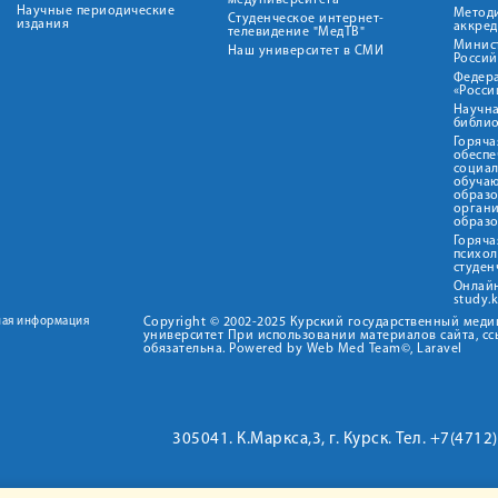
медуниверситета"
Научные периодические
Метод
Студенческое интернет-
издания
аккред
телевидение "МедТВ"
Минис
Наш университет в СМИ
Росси
Федер
«Росси
Научна
библио
Горяча
обеспе
социа
обуча
образ
орган
образ
Горяча
психо
студен
Онлай
study.
ная информация
Copyright © 2002-2025 Курский государственный мед
университет При использовании материалов сайта, сс
обязательна. Powered by Web Med Team©, Laravel
305041. К.Маркса,3, г. Курск. Тел. +7(471