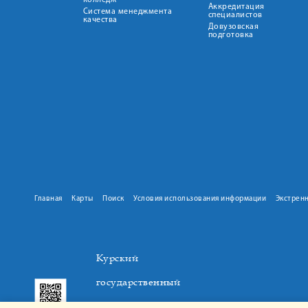
колледж
Аккредитация
Система менеджмента
специалистов
качества
Довузовская
подготовка
Главная
Карты
Поиск
Условия использования информации
Экстрен
Курский
государственный
медицинский