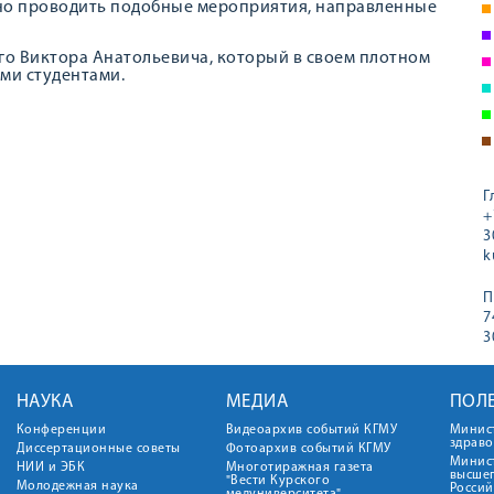
ажно проводить подобные мероприятия, направленные
о Виктора Анатольевича, который в своем плотном
ими студентами.
Г
+
3
k
П
7
3
НАУКА
МЕДИА
ПОЛ
Конференции
Видеоархив событий КГМУ
Минис
здрав
Диссертационные советы
Фотоархив событий КГМУ
Минист
НИИ и ЭБК
Многотиражная газета
высше
"Вести Курского
Молодежная наука
Росси