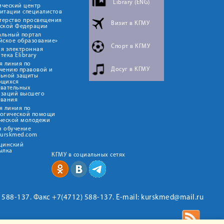
Library (ENG)
ический центр
итации специалистов
терство просвещения
Визит в КГМУ
йской Федерации
альный портал
йское образование»
Спорт в КГМУ
я электронная
тека Elibrary
я линия по
Досуг в КГМУ
чению правовой и
льной защиты
ющихся
овательных
изаций высшего
ования
я линия по
логической помощи
ческой молодежи
н обучение
kurskmed.com
ицинский
ылка
КГМУ в социальных сетях
2) 588-137. Факс +7(4712) 588-137. E-mail: kurskmed@mail.ru