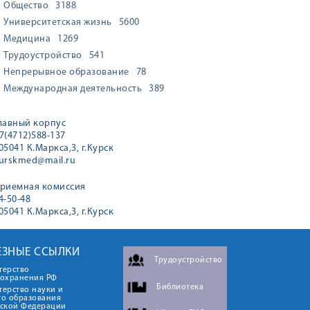
Общество
3188
Университетская жизнь
5600
Медицина
1269
Трудоустройство
541
Непрерывное образование
78
Международная деятельность
389
лавный корпус
7(4712)588-137
05041 К.Маркса,3, г.Курск
urskmed@mail.ru
риемная комиссия
4-50-48
05041 К.Маркса,3, г.Курск
ЕЗНЫЕ ССЫЛКИ
Трудоустройство
терство
оохранения РФ
Библиотека
ерство науки и
го образования
йской Федерации