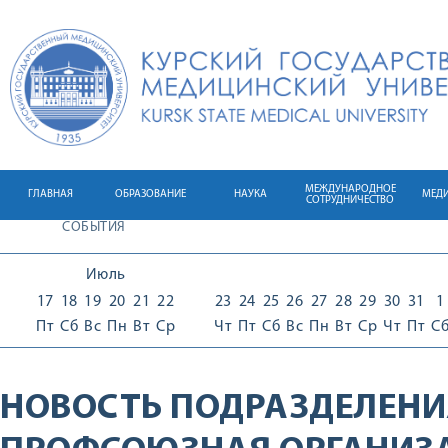
МЕЖДУНАРОДНОЕ
ГЛАВНАЯ
ОБРАЗОВАНИЕ
НАУКА
МЕД
СОТРУДНИЧЕСТВО
СОБЫТИЯ
Июль
17
18
19
20
21
22
23
24
25
26
27
28
29
30
31
1
Пт
Сб
Вс
Пн
Вт
Ср
Чт
Пт
Сб
Вс
Пн
Вт
Ср
Чт
Пт
С
НОВОСТЬ ПОДРАЗДЕЛЕНИ