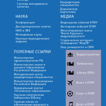
колледж
Аккредитация
Система менеджмента
специалистов
качества
Довузовская
подготовка
НАУКА
МЕДИА
Конференции
Видеоархив событий КГМУ
Диссертационные советы
Фотоархив событий КГМУ
НИИ и ЭБК
Многотиражная газета
"Вести Курского
Молодежная наука
медуниверситета"
Научные периодические
Студенческое интернет-
издания
телевидение "МедТВ"
Наш университет в СМИ
ПОЛЕЗНЫЕ ССЫЛКИ
Трудоустройство
Министерство
здравоохранения РФ
Библиотека
Министерство науки и
высшего образования
Российской Федерации
Library (ENG)
Методический центр
аккредитации специалистов
Министерство просвещения
Визит в КГМУ
Российской Федерации
Федеральный портал
«Российское образование»
Спорт в КГМУ
Научная электронная
библиотека Elibrary
Горячая линия по
Досуг в КГМУ
обеспечению правовой и