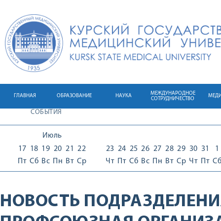
МЕЖДУНАРОДНОЕ
ГЛАВНАЯ
ОБРАЗОВАНИЕ
НАУКА
МЕД
СОТРУДНИЧЕСТВО
СОБЫТИЯ
Июль
17
18
19
20
21
22
23
24
25
26
27
28
29
30
31
1
Пт
Сб
Вс
Пн
Вт
Ср
Чт
Пт
Сб
Вс
Пн
Вт
Ср
Чт
Пт
С
НОВОСТЬ ПОДРАЗДЕЛЕНИ