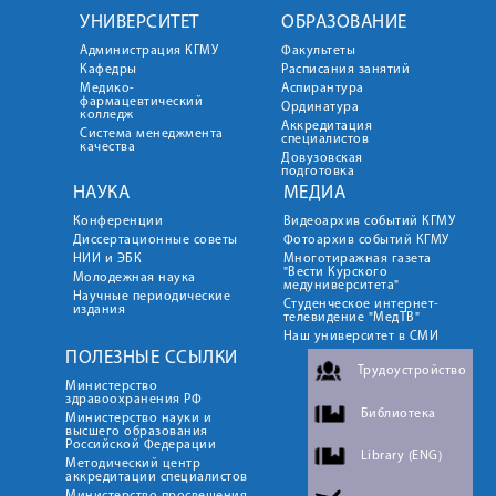
УНИВЕРСИТЕТ
ОБРАЗОВАНИЕ
Администрация КГМУ
Факультеты
Кафедры
Расписания занятий
Медико-
Аспирантура
фармацевтический
Ординатура
колледж
Аккредитация
Система менеджмента
специалистов
качества
Довузовская
подготовка
НАУКА
МЕДИА
Конференции
Видеоархив событий КГМУ
Диссертационные советы
Фотоархив событий КГМУ
НИИ и ЭБК
Многотиражная газета
"Вести Курского
Молодежная наука
медуниверситета"
Научные периодические
Студенческое интернет-
издания
телевидение "МедТВ"
Наш университет в СМИ
ПОЛЕЗНЫЕ ССЫЛКИ
Трудоустройство
Министерство
здравоохранения РФ
Библиотека
Министерство науки и
высшего образования
Российской Федерации
Library (ENG)
Методический центр
аккредитации специалистов