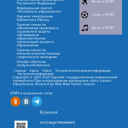
Министерство просвещения
Визит в КГМУ
Российской Федерации
Федеральный портал
«Российское образование»
Спорт в КГМУ
Научная электронная
библиотека Elibrary
Горячая линия по
Досуг в КГМУ
обеспечению правовой и
социальной защиты
обучающихся
образовательных
организаций высшего
образования
Горячая линия по
психологической помощи
студенческой молодежи
Онлайн обучение
study.kurskmed.com
Главная
Карты
Поиск
Условия использования информации
Экстренная информация
Copyright © 2002-2025 Курский государственный медицинский
университет При использовании материалов сайта, ссылка
обязательна. Powered by Web Med Team©, Laravel
КГМУ в социальных сетях
Курский
государственный