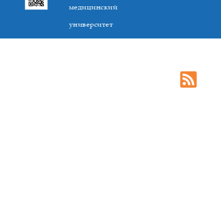
медицинский
университет
305041. К.Маркса,3, г. Курск. Тел. +7(4712) 588-137. Факс
+7(4712) 588-137. E-mail: kurskmed@mail.ru