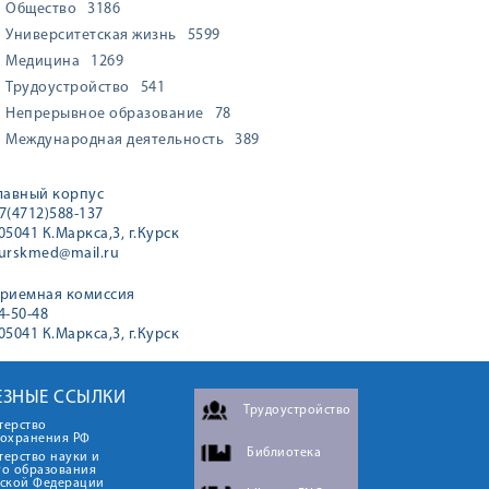
Общество
3186
Университетская жизнь
5599
Медицина
1269
Трудоустройство
541
Непрерывное образование
78
Международная деятельность
389
лавный корпус
7(4712)588-137
05041 К.Маркса,3, г.Курск
urskmed@mail.ru
риемная комиссия
4-50-48
05041 К.Маркса,3, г.Курск
ЕЗНЫЕ ССЫЛКИ
Трудоустройство
терство
оохранения РФ
Библиотека
ерство науки и
го образования
йской Федерации