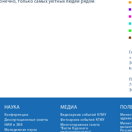
 конечно, только самых уютных людей рядом
Г
+
3
k
П
7
3
НАУКА
МЕДИА
ПОЛ
Конференции
Видеоархив событий КГМУ
Минис
здрав
Диссертационные советы
Фотоархив событий КГМУ
Минист
НИИ и ЭБК
Многотиражная газета
высше
"Вести Курского
Молодежная наука
Росси