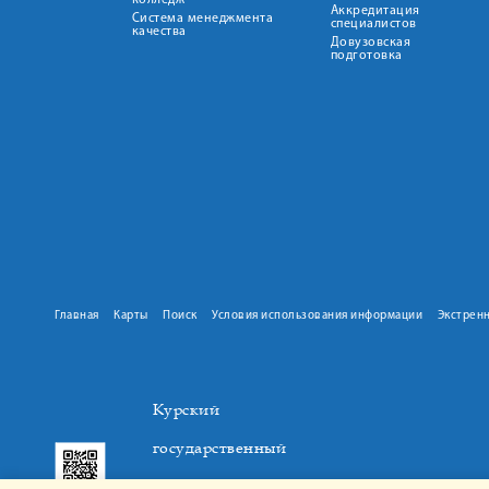
колледж
Аккредитация
Система менеджмента
специалистов
качества
Довузовская
подготовка
Главная
Карты
Поиск
Условия использования информации
Экстрен
Курский
государственный
медицинский