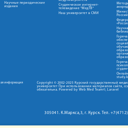
медуниверситета"
Научные периодические
Метод
Студенческое интернет-
издания
аккред
телевидение "МедТВ"
Минис
Наш университет в СМИ
Росси
Федер
«Росси
Научна
библио
Горяча
обеспе
социа
обуча
образ
орган
образ
Горяча
психо
студен
Онлай
study.
ная информация
Copyright © 2002-2025 Курский государственный мед
университет При использовании материалов сайта, сс
обязательна. Powered by Web Med Team©, Laravel
305041. К.Маркса,3, г. Курск. Тел. +7(471