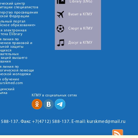
Library (ENG)
ический центр
итации специалистов
терство просвещения
Визит в КГМУ
йской Федерации
альный портал
йское образование»
Спорт в КГМУ
я электронная
тека Elibrary
я линия по
Досуг в КГМУ
чению правовой и
льной защиты
ющихся
овательных
изаций высшего
ования
я линия по
логической помощи
ческой молодежи
н обучение
kurskmed.com
ицинский
ылка
КГМУ в социальных сетях
2) 588-137. Факс +7(4712) 588-137. E-mail: kurskmed@mail.ru