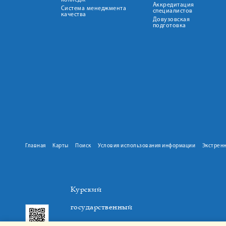
колледж
Аккредитация
Система менеджмента
специалистов
качества
Довузовская
подготовка
Главная
Карты
Поиск
Условия использования информации
Экстрен
Курский
государственный
медицинский