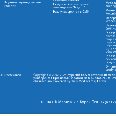
медуниверситета"
Научные периодические
Метод
Студенческое интернет-
издания
аккред
телевидение "МедТВ"
Минис
Наш университет в СМИ
Росси
Федер
«Росси
Научна
библио
Горяча
обеспе
социа
обуча
образ
орган
образ
Горяча
психо
студен
Онлай
study.
ная информация
Copyright © 2002-2025 Курский государственный мед
университет При использовании материалов сайта, сс
обязательна. Powered by Web Med Team©, Laravel
305041. К.Маркса,3, г. Курск. Тел. +7(471