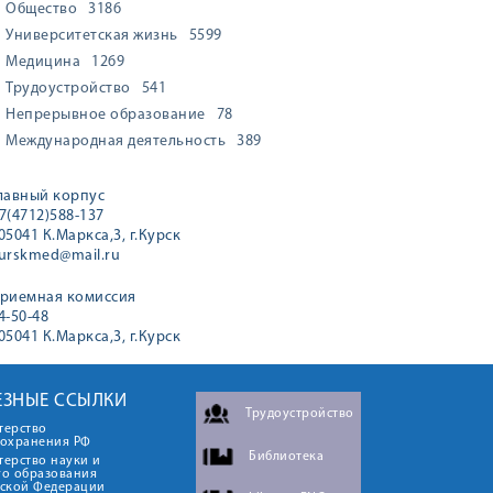
Общество
3186
Университетская жизнь
5599
Медицина
1269
Трудоустройство
541
Непрерывное образование
78
Международная деятельность
389
лавный корпус
7(4712)588-137
05041 К.Маркса,3, г.Курск
urskmed@mail.ru
риемная комиссия
4-50-48
05041 К.Маркса,3, г.Курск
ЕЗНЫЕ ССЫЛКИ
Трудоустройство
терство
оохранения РФ
Библиотека
ерство науки и
го образования
йской Федерации