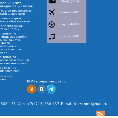
Library (ENG)
ический центр
итации специалистов
терство просвещения
Визит в КГМУ
йской Федерации
альный портал
йское образование»
Спорт в КГМУ
я электронная
тека Elibrary
я линия по
Досуг в КГМУ
чению правовой и
льной защиты
ющихся
овательных
изаций высшего
ования
я линия по
логической помощи
ческой молодежи
н обучение
kurskmed.com
ицинский
ылка
КГМУ в социальных сетях
2) 588-137. Факс +7(4712) 588-137. E-mail: kurskmed@mail.ru