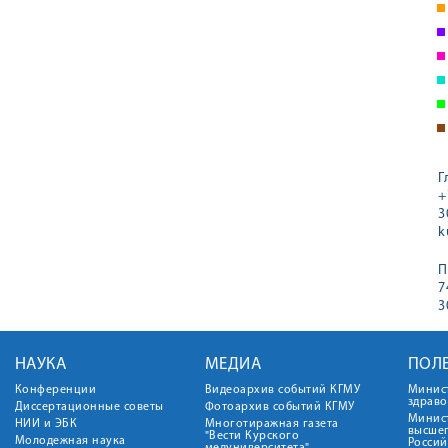
Г
+
3
k
П
7
3
НАУКА
МЕДИА
ПОЛ
Конференции
Видеоархив событий КГМУ
Минис
здрав
Диссертационные советы
Фотоархив событий КГМУ
Минист
НИИ и ЭБК
Многотиражная газета
высше
"Вести Курского
Молодежная наука
Росси