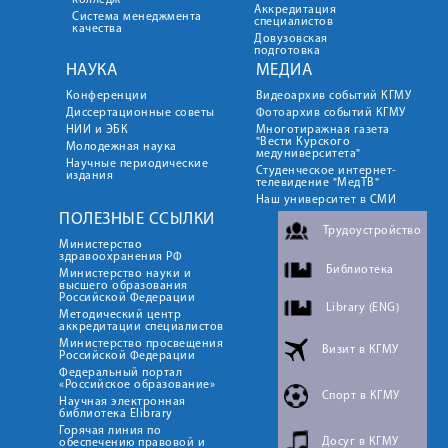
колледж
Аккредитация
Система менеджмента
специалистов
качества
Довузовская
подготовка
НАУКА
МЕДИА
Конференции
Видеоархив событий КГМУ
Диссертационные советы
Фотоархив событий КГМУ
НИИ и ЭБК
Многотиражная газета
"Вести Курского
Молодежная наука
медуниверситета"
Научные периодические
Студенческое интернет-
издания
телевидение "МедТВ"
Наш университет в СМИ
ПОЛЕЗНЫЕ ССЫЛКИ
Трудоустройство
Министерство
здравоохранения РФ
Библиотека
Министерство науки и
высшего образования
Российской Федерации
Library (ENG)
Методический центр
аккредитации специалистов
Министерство просвещения
Визит в КГМУ
Российской Федерации
Федеральный портал
«Российское образование»
Спорт в КГМУ
Научная электронная
библиотека Elibrary
Горячая линия по
Досуг в КГМУ
обеспечению правовой и