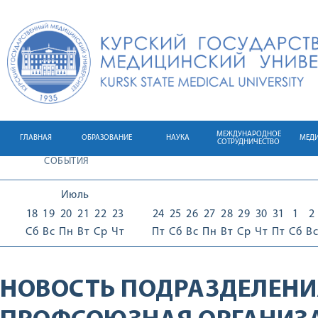
МЕЖДУНАРОДНОЕ
ГЛАВНАЯ
ОБРАЗОВАНИЕ
НАУКА
МЕД
СОТРУДНИЧЕСТВО
СОБЫТИЯ
Июль
18
19
20
21
22
23
24
25
26
27
28
29
30
31
1
2
Сб
Вс
Пн
Вт
Ср
Чт
Пт
Сб
Вс
Пн
Вт
Ср
Чт
Пт
Сб
Вс
НОВОСТЬ ПОДРАЗДЕЛЕНИ