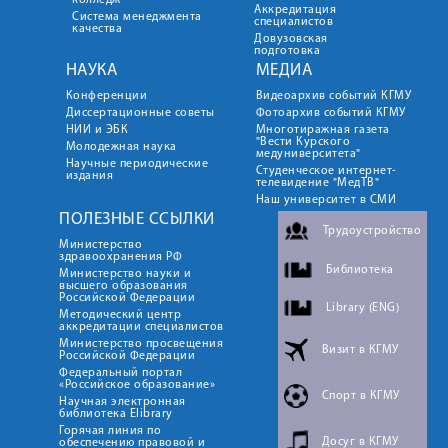
колледж
Аккредитация
Система менеджмента
специалистов
качества
Довузовская
подготовка
НАУКА
МЕДИА
Конференции
Видеоархив событий КГМУ
Диссертационные советы
Фотоархив событий КГМУ
НИИ и ЭБК
Многотиражная газета
"Вести Курского
Молодежная наука
медуниверситета"
Научные периодические
Студенческое интернет-
издания
телевидение "МедТВ"
Наш университет в СМИ
ПОЛЕЗНЫЕ ССЫЛКИ
Трудоустройство
Министерство
здравоохранения РФ
Библиотека
Министерство науки и
высшего образования
Российской Федерации
Library (ENG)
Методический центр
аккредитации специалистов
Министерство просвещения
Визит в КГМУ
Российской Федерации
Федеральный портал
«Российское образование»
Спорт в КГМУ
Научная электронная
библиотека Elibrary
Горячая линия по
Досуг в КГМУ
обеспечению правовой и