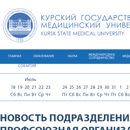
МЕЖДУНАРОДНОЕ
ГЛАВНАЯ
ОБРАЗОВАНИЕ
НАУКА
МЕД
СОТРУДНИЧЕСТВО
СОБЫТИЯ
Июль
18
19
20
21
22
23
24
25
26
27
28
29
30
31
1
2
Сб
Вс
Пн
Вт
Ср
Чт
Пт
Сб
Вс
Пн
Вт
Ср
Чт
Пт
Сб
Вс
НОВОСТЬ ПОДРАЗДЕЛЕНИ